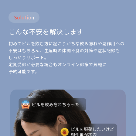
Solution
こんな​不安を​解決します
初めて​ピルを​飲む方に​起こりがちな​飲み忘れや​副作用への​
不安は​もちろん、​生理時の​体調不良の​対策や​症状記録も​
しっかり​サポート。
定期受診が​必要な​場合も​オンライン診療で​気軽に​
予約可能です。​