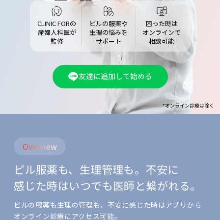
CLINIC FORの​
ピルの​服薬や​
困った​時は​
産婦人科医が​
生理の​悩みを​
オンラインで​
監修
サポート
相談可能
友達に追加して始める
*オンライン診療は除く
Overview
ピル服薬も、​生理管理も。​ 不安に​
感じた​時は​ いつでも​医師と​繋がれる。​
ピルの服薬も生理の管理も、不安に感じた時はアプリから
オンライン診療にアクセス可能。