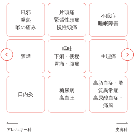
風邪
片頭痛
不眠症
発熱
緊張性頭痛
睡眠障害
喉の痛み
慢性頭痛
嘔吐
禁煙
下痢・便秘
生理痛
胃痛・腹痛
高脂血症・脂
糖尿病
質異常症
口内炎
高血圧
高尿酸血症・
痛風
アレルギー科
皮膚科