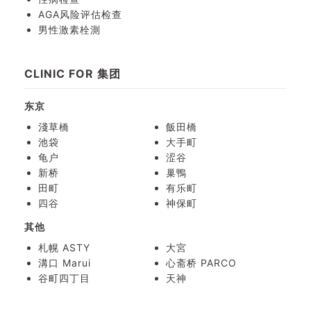
AGA风险评估检查
男性激素栓測
CLINIC FOR 集团
东京
淺草橋
飯田橋
池袋
大手町
龟户
涩谷
新桥
巢鴨
田町
有乐町
四谷
神保町
其他
札幌 ASTY
大宮
溝口 Marui
心斋桥 PARCO
谷町四丁目
天神