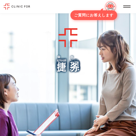
ご質問にお答えします
面
线
对
上
面
诊
诊
疗
疗
也
也
能
可
享
智
受
能
周
便
到
捷
服
。
务
。