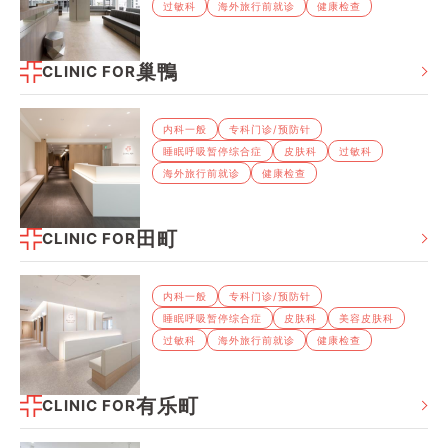
过敏科
海外旅⾏前就诊
健康检查
巢鴨
CLINIC FOR
内科⼀般
专科⻔诊/预防针
睡眠呼吸暂停综合症
⽪肤科
过敏科
海外旅⾏前就诊
健康检查
田町
CLINIC FOR
内科⼀般
专科⻔诊/预防针
睡眠呼吸暂停综合症
⽪肤科
美容皮肤科
过敏科
海外旅⾏前就诊
健康检查
有乐町
CLINIC FOR