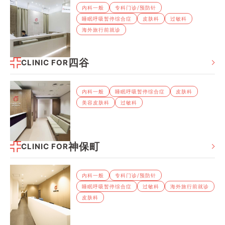
内科⼀般
专科⻔诊/预防针
睡眠呼吸暂停综合症
⽪肤科
过敏科
海外旅⾏前就诊
四谷
CLINIC FOR
内科⼀般
睡眠呼吸暂停综合症
⽪肤科
美容皮肤科
过敏科
神保町
CLINIC FOR
内科⼀般
专科⻔诊/预防针
睡眠呼吸暂停综合症
过敏科
海外旅⾏前就诊
⽪肤科