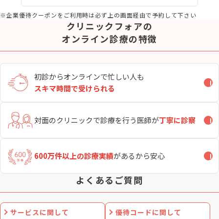
※企業優待クーポンをご利用時は必ず上の画面経由で予約して下さい
クリニックフォアの
オンライン診療の特徴
初診からオンラインで忙しい
人も
開
スキマ時間で受けられる
対面のクリニックで
診療を行う医師が
丁寧に診察
開
600万件以上の診療実績
が
あるから安心
開
よくあるご質問
サービスに関して
優待コードに関して