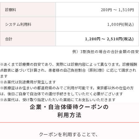
診察料
280円 〜 1,510円
システム利用料
1,000円(税込)
合計
1,280円 〜 2,510円(税込)
例）3割負担の場合の合計金額の目安
※あくまで診療費の目安であり、実際には診察内容によって異なります。診療報酬
点数表に基づいて計算され、患者様の自己負担割合（原則3割）に応じて請求され
ます
※お薬代は別途費用が発生します
※医療証はお住まいの都道府県のみでご利用が可能です。東京都以外の在住の方
は、後日ご自身で自治体での還付手続きをしていただく必要がございます
※お薬代は、受け取り指定いただいた薬局にてお支払いいただきます
企業・自治体優待クーポンの
利用方法
クーポンを利用することで、