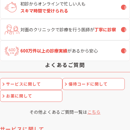
初診からオンラインで忙しい
人も
開
スキマ時間で受けられる
対面のクリニックで
診療を行う医師が
丁寧に診察
開
600万件以上の診療実績
が
あるから安心
開
よくあるご質問
サービスに関して
優待コードに関して
お薬に関して
その他よくあるご質問一覧は
こちら
サービスに関して