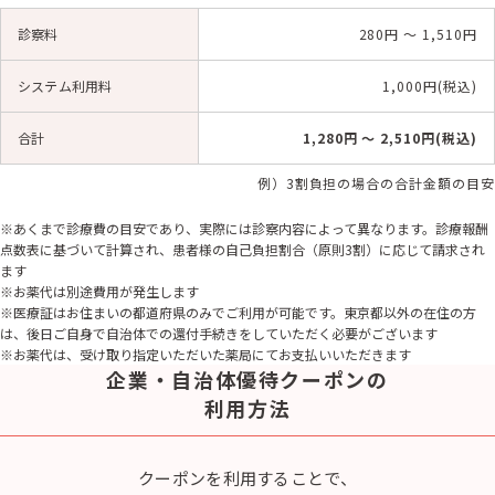
診察料
280円 〜 1,510円
システム利用料
1,000円(税込)
合計
1,280円 〜 2,510円(税込)
例）3割負担の場合の合計金額の目安
※あくまで診療費の目安であり、実際には診察内容によって異なります。診療報酬
点数表に基づいて計算され、患者様の自己負担割合（原則3割）に応じて請求され
ます
※お薬代は別途費用が発生します
※医療証はお住まいの都道府県のみでご利用が可能です。東京都以外の在住の方
は、後日ご自身で自治体での還付手続きをしていただく必要がございます
※お薬代は、受け取り指定いただいた薬局にてお支払いいただきます
企業・自治体優待クーポンの
利用方法
クーポンを利用することで、