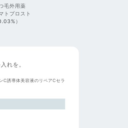
つ毛外用薬
マトプロスト
0.03%）
手入れを。
ンC誘導体美容液のリペアCセラ