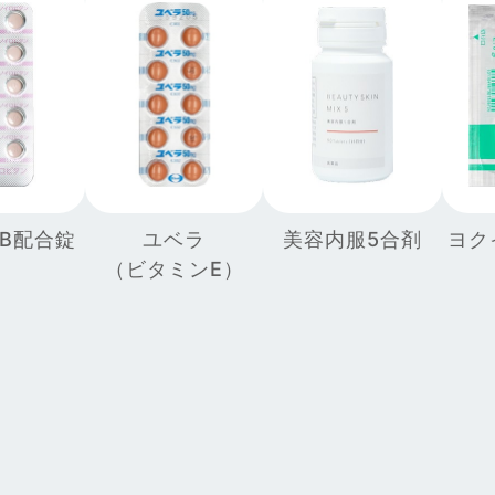
美容内服5合剤
B配合錠
ユベラ
ヨク
（ビタミンE）