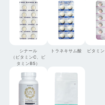
シナール
トラネキサム酸
ビタミン
（ビタミンC、ビ
タミンB5）