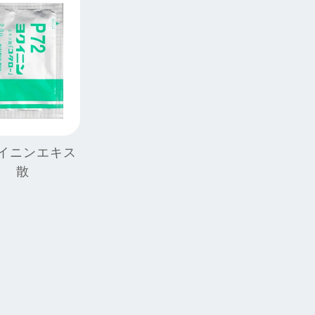
イニンエキス
散