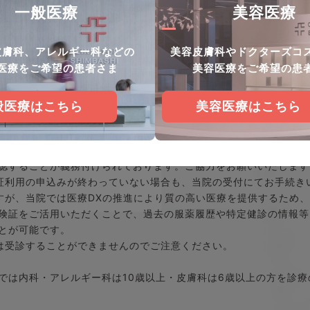
一般医療
美容医療
皮膚科、アレルギー科などの
美容皮膚科やドクターズコ
初診の方へ
医療をご希望の患者さま
美容医療をご希望の患
FOR THE FIRST TIME
般医療はこちら
美容医療はこちら
費診療を行っているクリニックとなります。保険診療
をご提示ください。
認することが義務付けられております。ご協力をお願いいたします
証利用の申込みが終わっていない場合も、当院の受付にてお手続き
すが、当院では医療DXの推進により質の高い医療を提供するため
険証をご活用いただくことで、過去の服薬履歴や特定健診の情報等
とが可能です。
は受診することができませんのでご注意ください。
では内科・アレルギー科は10歳以上・皮膚科は6歳以上の方を診