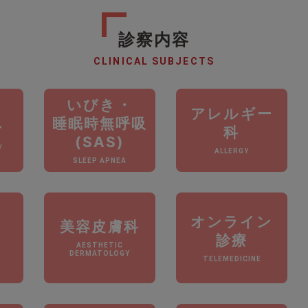
診察内容
CLINICAL SUBJECTS
いびき・
アレルギー
睡眠時無呼吸
ン
科
(SAS)
/
ALLERGY
SLEEP APNEA
オンライン
美容皮膚科
診療
AESTHETIC
DERMATOLOGY
TELEMEDICINE