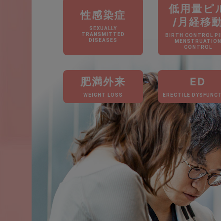
低用量ピ
性感染症
/月経移
SEXUALLY
TRANSMITTED
BIRTH CONTROL PIL
DISEASES
MENSTRUATIO
CONTROL
肥満外来
ED
WEIGHT LOSS
ERECTILE DYSFUNC