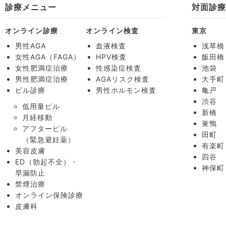
診療メニュー
対面診
オンライン診療
オンライン検査
東京
男性AGA
血液検査
浅草橋
女性AGA（FAGA）
HPV検査
飯田橋
女性肥満症治療
性感染症検査
池袋
男性肥満症治療
AGAリスク検査
大手町
ピル診療
男性ホルモン検査
亀戸
渋谷
低用量ピル
新橋
月経移動
巣鴨
アフターピル
田町
（緊急避妊薬）
有楽町
美容皮膚
四谷
ED（勃起不全）・
神保町
早漏防止
禁煙治療
オンライン保険診療
皮膚科