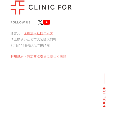
FOLLOW US
運営元：
医療法人社団エムズ
埼玉県さいたま市大宮区大門町
2丁目118番地大宮門街4階
利用規約・特定商取引法に基づく表記
PAGE TOP