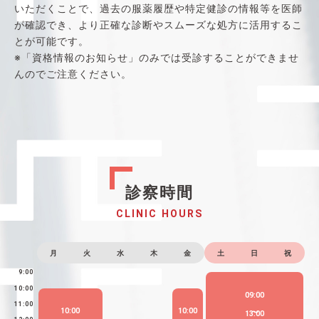
いただくことで、過去の服薬履歴や特定健診の情報等を医師
が確認でき、より正確な診断やスムーズな処方に活用するこ
とが可能です。
※「資格情報のお知らせ」のみでは受診することができませ
んのでご注意ください。
診察時間
CLINIC HOURS
月
火
水
木
金
土
日
祝
9:00
10:00
09:00
11:00
10:00
10:00
13:00