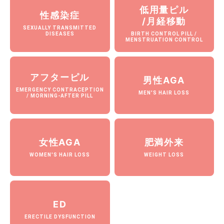
低用量ピル
性感染症
/月経移動
SEXUALLY TRANSMITTED
BIRTH CONTROL PILL /
DISEASES
MENSTRUATION CONTROL
アフターピル
男性AGA
EMERGENCY CONTRACEPTION
MEN'S HAIR LOSS
/ MORNING-AFTER PILL
女性AGA
肥満外来
WOMEN'S HAIR LOSS
WEIGHT LOSS
ED
ERECTILE DYSFUNCTION