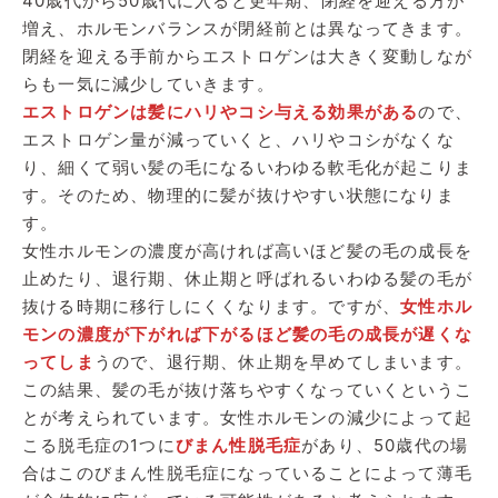
40歳代から50歳代に入ると更年期、閉経を迎える方が
増え、ホルモンバランスが閉経前とは異なってきます。
閉経を迎える手前からエストロゲンは大きく変動しなが
らも一気に減少していきます。
エストロゲンは髪にハリやコシ与える効果がある
ので、
エストロゲン量が減っていくと、ハリやコシがなくな
り、細くて弱い髪の毛になるいわゆる軟毛化が起こりま
す。そのため、物理的に髪が抜けやすい状態になりま
す。
女性ホルモンの濃度が高ければ高いほど髪の毛の成長を
止めたり、退行期、休止期と呼ばれるいわゆる髪の毛が
抜ける時期に移行しにくくなります。ですが、
女性ホル
モンの濃度が下がれば下がるほど髪の毛の成長が遅くな
ってしま
うので、退行期、休止期を早めてしまいます。
この結果、髪の毛が抜け落ちやすくなっていくというこ
とが考えられています。女性ホルモンの減少によって起
こる脱毛症の1つに
びまん性脱毛症
があり、50歳代の場
合はこのびまん性脱毛症になっていることによって薄毛