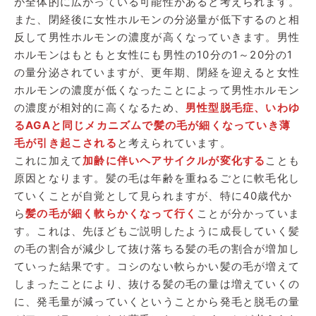
が全体的に広がっている可能性があると考えられます。
また、閉経後に女性ホルモンの分泌量が低下するのと相
反して男性ホルモンの濃度が高くなっていきます。男性
ホルモンはもともと女性にも男性の10分の1～20分の1
の量分泌されていますが、更年期、閉経を迎えると女性
ホルモンの濃度が低くなったことによって男性ホルモン
の濃度が相対的に高くなるため、
男性型脱毛症、いわゆ
るAGAと同じメカニズムで髪の毛が細くなっていき薄
毛が引き起こされる
と考えられています。
これに加えて
加齢に伴いヘアサイクルが変化する
ことも
原因となります。髪の毛は年齢を重ねるごとに軟毛化し
ていくことが自覚として見られますが、特に40歳代か
ら
髪の毛が細く軟らかくなって行く
ことが分かっていま
す。これは、先ほどもご説明したように成長していく髪
の毛の割合が減少して抜け落ちる髪の毛の割合が増加し
ていった結果です。コシのない軟らかい髪の毛が増えて
しまったことにより、抜ける髪の毛の量は増えていくの
に、発毛量が減っていくということから発毛と脱毛の量