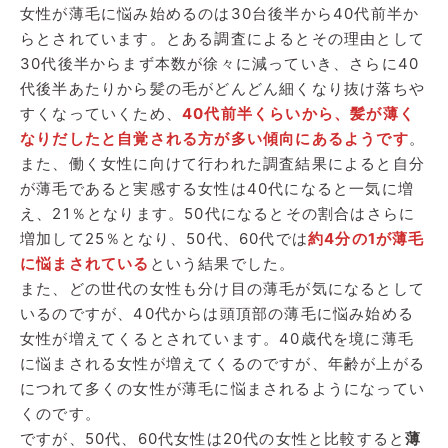
女性が薄毛に悩み始めるのは30台後半から40代前半か
らとされています。とある調査によるとその理由として
30代後半からまず本数が徐々に減っていき、さらに40
代後半あたりから髪の毛がどんどん細くなり抜け落ちや
すくなっていくため、
40代前半くらいから、髪が薄く
なりだしたと自覚される方が多い傾向にあるようです
。
また、働く女性に向けて行われた調査結果によると自分
が薄毛であると実感する女性は40代になると一気に増
え、21％となります。50代になるとその割合はさらに
増加して25％となり、50代、60代では
約4分の1が薄毛
に悩まされている
という結果でした。
また、どの世代の女性も分け目の薄毛が気になるとして
いるのですが、40代からは頭頂部の薄毛に悩み始める
女性が増えてくるとされています。40歳代を境に薄毛
に悩まされる女性が増えてくるのですが、年齢が上がる
につれて多くの女性が薄毛に悩まされるようになってい
くのです。
ですが、50代、60代女性は20代の女性と比較すると
薄