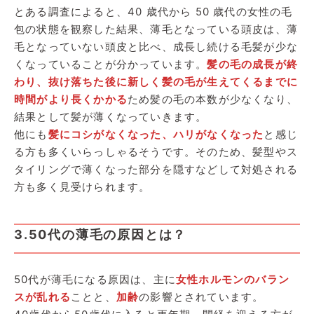
とある調査によると、40 歳代から 50 歳代の女性の毛
包の状態を観察した結果、薄毛となっている頭皮は、薄
毛となっていない頭皮と比べ、成長し続ける毛髪が少な
くなっていることが分かっています。
髪の毛の成長が終
わり、抜け落ちた後に新しく髪の毛が生えてくるまでに
時間がより長くかかる
ため髪の毛の本数が少なくなり、
結果として髪が薄くなっていきます。
他にも
髪にコシがなくなった、ハリがなくなった
と感じ
る方も多くいらっしゃるそうです。そのため、髪型やス
タイリングで薄くなった部分を隠すなどして対処される
方も多く見受けられます。
3.50代の薄毛の原因とは？
50代が薄毛になる原因は、主に
女性ホルモンのバラン
スが乱れる
ことと、
加齢
の影響とされています。