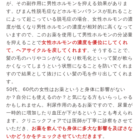
が、その副作用に男性ホルモンを抑える効果がありま
す。びまん性脱毛症などホルモンバランスが乱れること
によって起こっている脱毛症の場合、女性ホルモンの濃
度が低くなり男性ホルモンの濃度が相対的に高くなって
いますので、このお薬を使用して男性ホルモンの分泌量
を抑えることで
女性ホルモンの濃度を優位にしてくれ
て、ヘアサイクルを戻してくれます
。そうすることで、
髪の毛のハリやコシがなくなり軟毛化といって髪が軟ら
かくなってしまうという状態になることを防いでくれま
すので結果として抜けにくい髪の毛を作り出してくれま
す。
50代、60代の女性はお薬というと身体に影響がない
か？自分にも使えるのか？と気になる方もいらっしゃる
かもしれません。利尿作用のあるお薬ですので、尿量が
一時的に増加したり血圧が下がるということも考えられ
ます。クリニックフォアでは医師が丁寧に診察をさせて
いただき、
お薬を飲んでも身体に多大な影響を及ぼさな
いかどうかをチェックさせていただきます
。