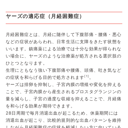
ヤーズの適応症（月経困難症）
月経困難症とは、月経に随伴して下腹部痛・腰痛・悪心
などの症状があらわれ、日常生活に支障をきたす状態を
いいます。鎮痛薬による治療では十分な効果が得られな
い場合に、ヤーズのような治療薬が処方される選択肢の
ひとつとなります。
生理にともなう強い下腹部痛や腰痛、頭痛、吐き気など
[1]
の症状を和らげる目的で処方されます
。
ヤーズは排卵を抑制し、子宮内膜の増殖や変化を抑える
ことで、子宮内膜から産生されるプロスタグランジンの
量を減らし、子宮の過度な収縮を抑えることで、月経痛
を和らげる効果が期待できます。
28日周期で毎月消退出血が起こるため、休薬期間には
消退出血が起こり、比較的規則的な出血パターンを維持
しながら月経困難症の症状を軽減したい方に向いている