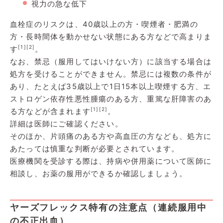
視力の急な低下
血栓症のリスクは、40歳以上の方・喫煙者・肥満の
方・長時間体を動かせない状態にある方などで高まりま
[1]
[2]
す
。
なお、禁忌（服用してはいけない方）に該当する場合は
処方を受けることができません。禁忌には複数の条件が
あり、たとえば35歳以上で1日15本以上喫煙する方、エ
ストロゲン依存性悪性腫瘍のある方、重篤な肝障害のあ
[1]
[2]
る方などが含まれます
。
詳細は医師にご確認ください。
そのほか、片頭痛のある方や高血圧の方なども、処方に
あたっては慎重な判断が必要とされています。
医療機関を受診する際は、持病や併用薬について医師に
相談し、お薬の服用ができるか確認しましょう。
ヤーズフレックス特有の注意点（連続服用中
の不正出血）