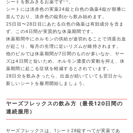
[1]
シートを飲みきるお薬です
。
シートには淡赤色の実薬24錠と白色の偽薬4錠が順番に
並んでおり、淡赤色の錠剤から飲み始めます。
25日目〜28日目にあたる白色の偽薬は有効成分を含ま
ず、この4日間が実質的な休薬期間です。
休薬期間中にホルモンの供給が途切れることで消退出血
が起こり、毎月の生理に近いリズムが維持されます。
他のピルでは休薬期間が7日間のものが多いなか、ヤー
ズは4日間と短いため、ホルモン濃度の変動を抑え、休
薬期間に起こる症状を軽減するとされています。
28日分を飲みきったら、出血が続いていても翌日から
新しいシートを服用開始しましょう。
ヤーズフレックスの飲み方（最長120日間の
連続服用）
ヤーズフレックスは、1シート28錠すべてが実薬であ