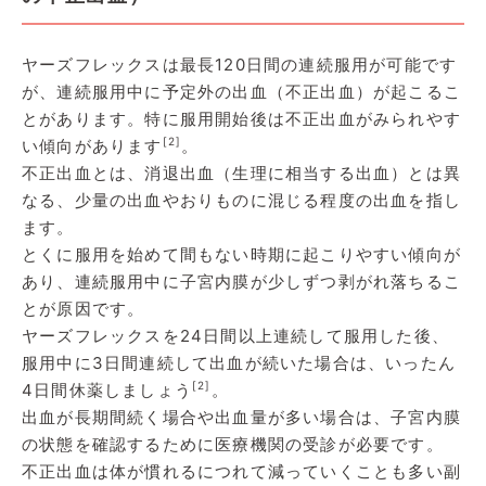
ヤーズフレックスは最長120日間の連続服用が可能です
が、連続服用中に予定外の出血（不正出血）が起こるこ
とがあります。特に服用開始後は不正出血がみられやす
[2]
い傾向があります
。
不正出血とは、消退出血（生理に相当する出血）とは異
なる、少量の出血やおりものに混じる程度の出血を指し
ます。
とくに服用を始めて間もない時期に起こりやすい傾向が
あり、連続服用中に子宮内膜が少しずつ剥がれ落ちるこ
とが原因です。
ヤーズフレックスを24日間以上連続して服用した後、
服用中に3日間連続して出血が続いた場合は、いったん
[2]
4日間休薬しましょう
。
出血が長期間続く場合や出血量が多い場合は、子宮内膜
の状態を確認するために医療機関の受診が必要です。
不正出血は体が慣れるにつれて減っていくことも多い副