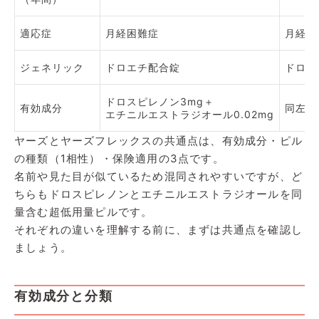
適応症
月経困難症
月経困
ジェネリック
ドロエチ配合錠
ドロエ
ドロスピレノン3mg＋
有効成分
同左
エチニルエストラジオール0.02mg
ヤーズとヤーズフレックスの共通点は、有効成分・ピル
の種類（1相性）・保険適用の3点です。
名前や見た目が似ているため混同されやすいですが、ど
ちらもドロスピレノンとエチニルエストラジオールを同
量含む超低用量ピルです。
それぞれの違いを理解する前に、まずは共通点を確認し
ましょう。
有効成分と分類