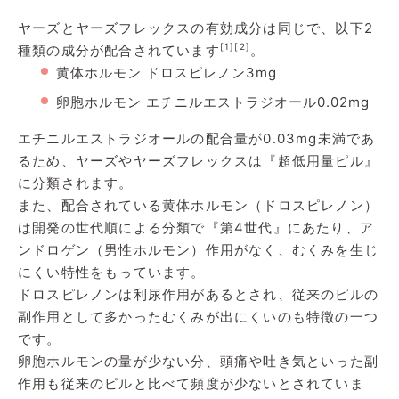
ヤーズとヤーズフレックスの有効成分は同じで、以下2
[1]
[2]
種類の成分が配合されています
。
黄体ホルモン ドロスピレノン3mg
卵胞ホルモン エチニルエストラジオール0.02mg
エチニルエストラジオールの配合量が0.03mg未満であ
るため、ヤーズやヤーズフレックスは『超低用量ピル』
に分類されます。
また、配合されている黄体ホルモン（ドロスピレノン）
は開発の世代順による分類で『第4世代』にあたり、ア
ンドロゲン（男性ホルモン）作用がなく、むくみを生じ
にくい特性をもっています。
ドロスピレノンは利尿作用があるとされ、従来のピルの
副作用として多かったむくみが出にくいのも特徴の一つ
です。
卵胞ホルモンの量が少ない分、頭痛や吐き気といった副
作用も従来のピルと比べて頻度が少ないとされていま