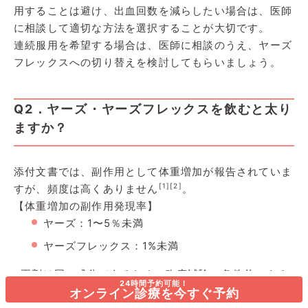
用することは避け、出血回数を減らしたい場合は、医師
に相談して適切な方法を選択することが大切です。
連続服用を希望する場合は、医師に相談のうえ、ヤーズ
フレックスへの切り替えを検討してもらいましょう。
Q2．ヤーズ・ヤーズフレックスを飲むと太り
ますか？
添付文書では、副作用として体重増加が報告されていま
[1]
[2]
すが、頻度は高くありません
。
【体重増加の副作用発現率】
ヤーズ：1〜5％未満
ヤーズフレックス：1%未満
※両剤は同一成分であるため、臨床試験の条件差による
24時間予約可能！
数値の違いであり、薬剤そのものの太りやすさに差があ
オンライン診療を今すぐ予約