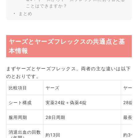
ことはできますか？
まとめ
ヤーズとヤーズフレックスの共通点と基
本情報
まずヤーズとヤーズフレックス、両者の主な違いは以下
のとおりです。
比較項目
ヤーズ
ヤーズ
シート構成
実薬24錠＋偽薬4錠
28錠
服用周期
28日周期
最長1
消退出血の回数
約13回
約3〜
（年間）