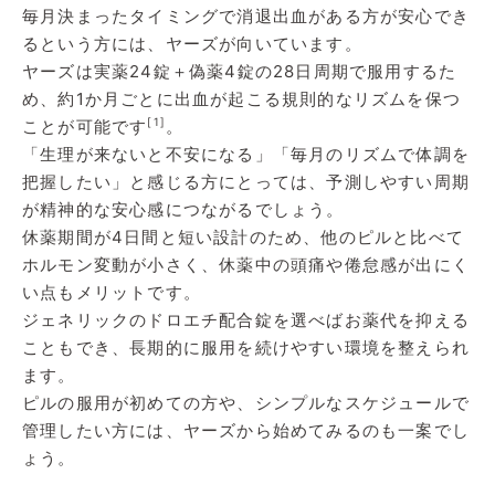
毎月決まったタイミングで消退出血がある方が安心でき
るという方には、ヤーズが向いています。
ヤーズは実薬24錠＋偽薬4錠の28日周期で服用するた
め、約1か月ごとに出血が起こる規則的なリズムを保つ
[1]
ことが可能です
。
「生理が来ないと不安になる」「毎月のリズムで体調を
把握したい」と感じる方にとっては、予測しやすい周期
が精神的な安心感につながるでしょう。
休薬期間が4日間と短い設計のため、他のピルと比べて
ホルモン変動が小さく、休薬中の頭痛や倦怠感が出にく
い点もメリットです。
ジェネリックのドロエチ配合錠を選べばお薬代を抑える
こともでき、長期的に服用を続けやすい環境を整えられ
ます。
ピルの服用が初めての方や、シンプルなスケジュールで
管理したい方には、ヤーズから始めてみるのも一案でし
ょう。