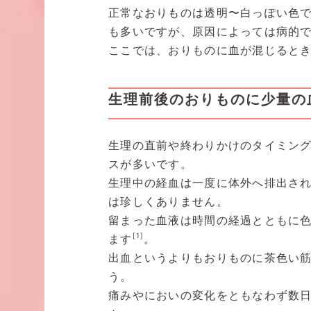
正常なおりものは透明〜白っぽい色
も多いですが、原因によっては病的
ここでは、おりものに血が混じると
生理前後のおりものに少量の
生理の直前や終わりかけのタイミン
スが多いです。
生理中の経血は一度に体外へ排出さ
は珍しくありません。
留まった血液は時間の経過とともに
[1]
ます
。
出血というよりもおりものに茶色い
う。
痛みやにおいの変化をともなわず数