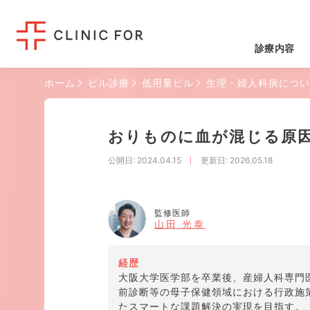
診療内容
ホーム
ピル診療
低用量ピル
生理・婦人科病につい
おりものに血が混じる原
公開日
: 2024.04.15
更新日
: 2026.05.18
監修医師
山田 光泰
経歴
大阪大学医学部を卒業後、産婦人科専門
前診断等の母子保健領域における行政施
たスマートな課題解決の実現を目指す。