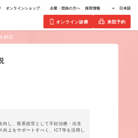
ジ
オンラインショップ
企業・団体の方へ
採用情報
日本語
オンライン診療
来院予約
を解説
説
出向し、医系技官として不妊治療・出生
向上をサポートすべく、ICT等を活用し