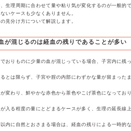
で、生理周期に合わせて量や粘り気が変化するのが一般的
でないケースも少なくありません。
きの見分け方について解説します。
血が混じるのは経血の残りであることが多い
グでおりものに少量の血が混じっている場合、子宮内に残
れるとは限らず、子宮や腟の内部にわずかな量が留まった
色が変わり、鮮やかな赤色から茶色やこげ茶色になってお
筋が入る程度の量にとどまるケースが多く、生理の延長線
日以内に自然とおさまる場合は、経血の残りによる一時的