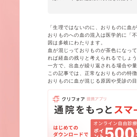
資格
・産婦人科専門医
・母体保護法指定医
「生理ではないのに、おりものに血
・日本医師会認定 産業医
おりものへの血の混入は医学的に「不
因は多岐にわたります。
所属学会
血が混じっておりものが茶色になっ
・日本産科婦人科学会
れば経血の残りと考えられるでしょ
・日本生殖医学会
一方で、出血が繰り返される場合や
この記事では、正常なおりものの特
おりものに血が混じる原因や受診の