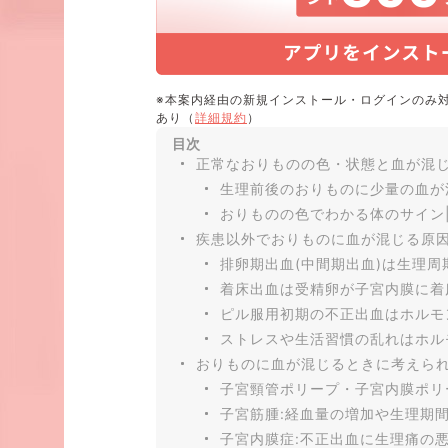
※本案内経由の新規インストール・ログインのみ
あり（
詳細規約
）
目次
正常なおりものの色・状態と血が混
生理前後のおりものに少量の血が
おりものの色でわかる体のサイン
疾患以外でおりものに血が混じる原
排卵期出血(中間期出血)は生理
着床出血は受精卵が子宮内膜に着
ピル服用初期の不正出血はホルモ
ストレスや生活習慣の乱れはホル
おりものに血が混じるときに考えら
子宮頸管ポリープ・子宮内膜ポリ
子宮筋腫:経血量の増加や生理期
子宮内膜症:不正出血に生理痛の