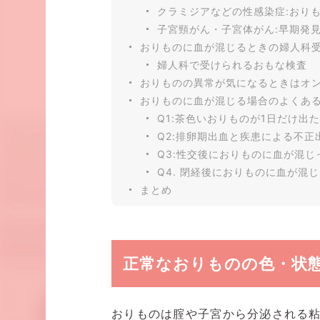
クラミジアなどの性感染症:おり
子宮頸がん・子宮体がん:早期発
おりものに血が混じるときの婦人科
婦人科で受けられるおもな検査
おりものの異常が気になるときはオ
おりものに血が混じる場合のよくあ
Q1:茶色いおりものが1日だけ出
Q2:排卵期出血と疾患による不
Q3:性交後におりものに血が混じ
Q4. 閉経後におりものに血が混
まとめ
正常なおりものの色・状
おりものは腟や子宮から分泌される