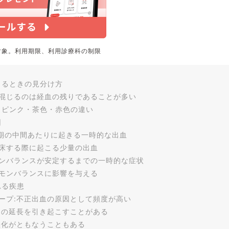
対象。利用期限、利用診療科の制限
じるときの見分け方
混じるのは経血の残りであることが多い
|ピンク・茶色・赤色の違い
因
周期の中間あたりに起きる一時的な出血
床する際に起こる少量の出血
ンバランスが安定するまでの一時的な症状
モンバランスに影響を与える
れる疾患
ープ:不正出血の原因として頻度が高い
間の延長を引き起こすことがある
悪化がともなうこともある