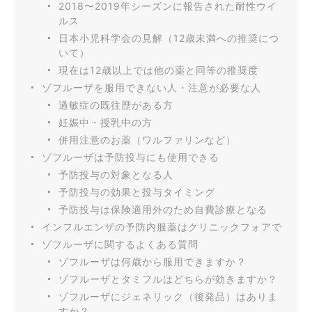
2018〜2019年シーズンに報告された耐性ウイ
ルス
日本小児科学会の見解（12歳未満への推奨につ
いて）
現在は12歳以上では他の薬と同等の推奨度
ゾフルーザを服用できない人・注意が必要な人
過敏症の既往歴がある方
妊娠中・授乳中の方
併用注意のお薬（ワルファリンなど）
ゾフルーザは予防投与にも使用できる
予防投与の対象となる人
予防投与の効果と投与タイミング
予防投与は保険適用外のため自費診療となる
インフルエンザの予防内服薬はクリニックフォアで
ゾフルーザに関するよくある質問
ゾフルーザは何歳から服用できますか？
ゾフルーザとタミフルはどちらが効きますか？
ゾフルーザにジェネリック（後発品）はありま
すか？