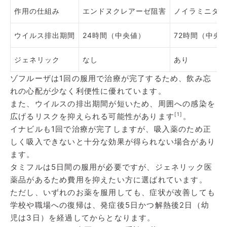
作用の仕組み
エンドヌクレアーゼ阻害
ノイラミニダー
ウイルス排出期間
24時間（中央値）
72時間（中央
ジェネリック
なし
あり
ゾフルーザは1回の服用で治療が完了するため、飲み忘
れの心配が少なく利便性に優れています。
また、ウイルスの排出期間が短いため、周囲への感染を
[1]
広げるリスクを抑えられる可能性があります
。
イナビルも1回で治療が完了しますが、吸入薬のため正
しく吸入できないと十分な効果が得られない場合があり
ます。
タミフルは5日間の服用が必要ですが、ジェネリック医
薬品があるため費用を抑えたい方に選ばれています。
ただし、いずれのお薬を服用しても、症状が改善しても
学校や職場への復帰は、発症後5日かつ解熱後2日（幼
児は3日）を経過してからとなります。