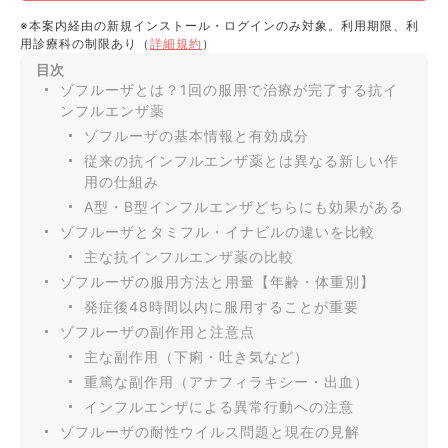
※本案内経由の新規インストール・ログインのみ対象。利用期限、利
用診療科の制限あり（
詳細規約
）
目次
ゾフルーザとは？1回の服用で治療が完了する抗イ
ンフルエンザ薬
ゾフルーザの基本情報と有効成分
従来の抗インフルエンザ薬とは異なる新しい作
用の仕組み
A型・B型インフルエンザどちらにも効果がある
ゾフルーザとタミフル・イナビルの違いを比較
主な抗インフルエンザ薬の比較
ゾフルーザの服用方法と用量【年齢・体重別】
発症後48時間以内に服用することが重要
ゾフルーザの副作用と注意点
主な副作用（下痢・吐き気など）
重篤な副作用（アナフィラキシー・出血）
インフルエンザによる異常行動への注意
ゾフルーザの耐性ウイルス問題と現在の見解