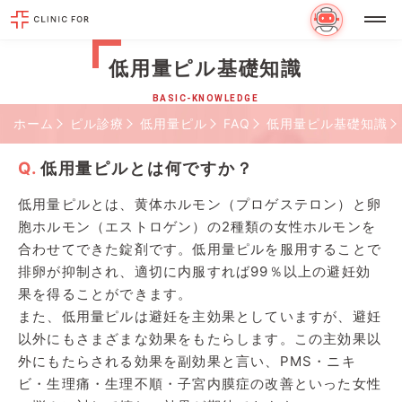
低用量ピル基礎知識
BASIC-KNOWLEDGE
ホーム
ピル診療
低用量ピル
FAQ
低用量ピル基礎知識
低用量ピルとは何ですか？
低用量ピルとは、黄体ホルモン（プロゲステロン）と卵
胞ホルモン（エストロゲン）の2種類の女性ホルモンを
合わせてできた錠剤です。低用量ピルを服用することで
排卵が抑制され、適切に内服すれば99％以上の避妊効
果を得ることができます。
また、低用量ピルは避妊を主効果としていますが、避妊
以外にもさまざまな効果をもたらします。この主効果以
外にもたらされる効果を副効果と言い、PMS・ニキ
ビ・生理痛・生理不順・子宮内膜症の改善といった女性