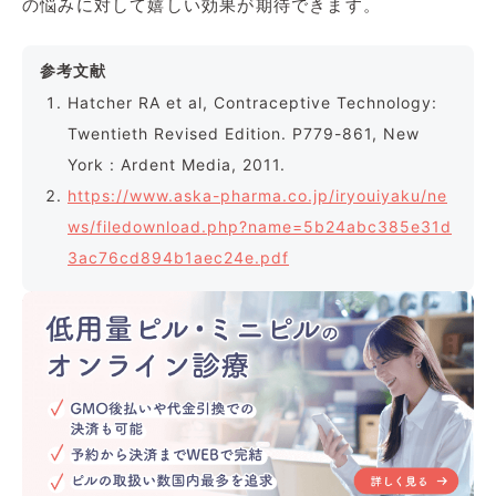
の悩みに対して嬉しい効果が期待できます。
参考文献
Hatcher RA et al, Contraceptive Technology:
Twentieth Revised Edition. P779-861, New
York : Ardent Media, 2011.
https://www.aska-pharma.co.jp/iryouiyaku/ne
ws/filedownload.php?name=5b24abc385e31d
3ac76cd894b1aec24e.pdf