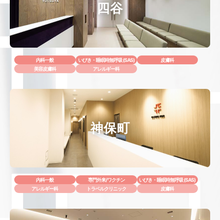
四谷
内科一般
いびき・睡眠時無呼吸 (SAS)
皮膚科
美容皮膚科
アレルギー科
神保町
内科一般
専門外来/ワクチン
いびき・睡眠時無呼吸 (SAS)
アレルギー科
トラベルクリニック
皮膚科