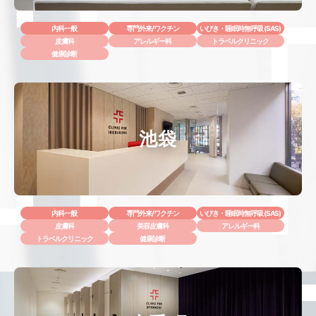
内科一般
専門外来/ワクチン
いびき・睡眠時無呼吸 (SAS)
皮膚科
アレルギー科
トラベルクリニック
健康診断
池袋
内科一般
専門外来/ワクチン
いびき・睡眠時無呼吸 (SAS)
皮膚科
美容皮膚科
アレルギー科
トラベルクリニック
健康診断