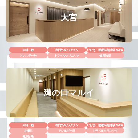
大宮
内科一般
専門外来/ワクチン
いびき・睡眠時無呼吸 (SAS)
アレルギー科
トラベルクリニック
健康診断
溝の口マルイ
内科一般
専門外来/ワクチン
いびき・睡眠時無呼吸 (SAS)
皮膚科
アレルギー科
トラベルクリニック
健康診断