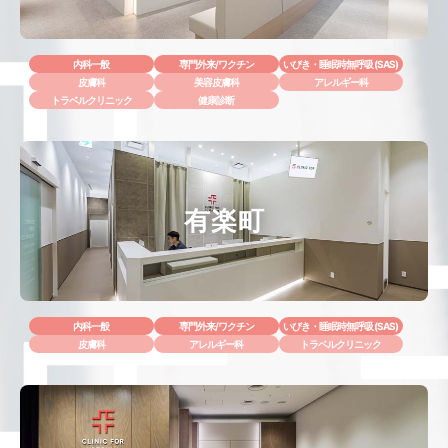
内科一般
専門外来/ワクチン
いびき・睡眠時無呼吸 (SAS)
皮膚科
美容皮膚科
アレルギー科
トラベルクリニック
健康診断
有楽町
内科一般
専門外来/ワクチン
いびき・睡眠時無呼吸 (SAS)
皮膚科
アレルギー科
トラベルクリニック