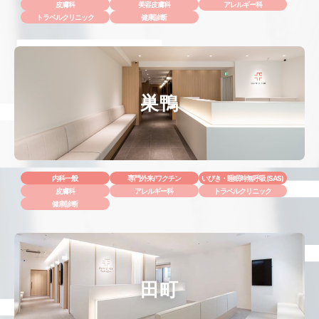
皮膚科
美容皮膚科
アレルギー科
トラベルクリニック
健康診断
巣鴨
内科一般
専門外来/ワクチン
いびき・睡眠時無呼吸 (SAS)
皮膚科
アレルギー科
トラベルクリニック
健康診断
田町