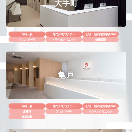
大手町
内科一般
専門外来/ワクチン
いびき・睡眠時無呼吸 (SAS)
アレルギー科
トラベルクリニック
健康診断
亀戸
内科一般
専門外来/ワクチン
いびき・睡眠時無呼吸 (SAS)
皮膚科
アレルギー科
トラベルクリニック
健康診断