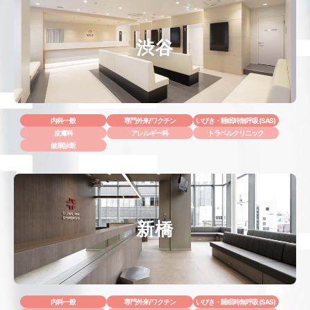
渋谷
内科一般
専門外来/ワクチン
いびき・睡眠時無呼吸 (SAS)
皮膚科
アレルギー科
トラベルクリニック
健康診断
新橋
内科一般
専門外来/ワクチン
いびき・睡眠時無呼吸 (SAS)