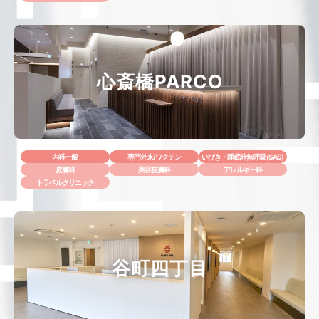
心斎橋PARCO
内科一般
専門外来/ワクチン
いびき・睡眠時無呼吸 (SAS)
皮膚科
美容皮膚科
アレルギー科
トラベルクリニック
谷町四丁目