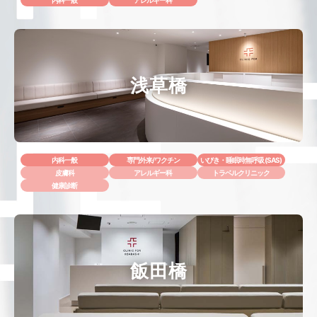
内科一般
アレルギー科
浅草橋
内科一般
専門外来/ワクチン
いびき・睡眠時無呼吸 (SAS)
皮膚科
アレルギー科
トラベルクリニック
健康診断
飯田橋