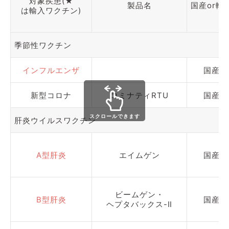
対象疾患(★
製品名
国産or輸
は輸入ワクチン)
季節性ワクチン
インフルエンザ
国産
新型コロナ
コミナティRTU
国産
スクロールできます
肝炎ウイルスワクチン
A型肝炎
エイムゲン
国産
ビームゲン・
B型肝炎
国産
ヘプタバックス-Ⅱ