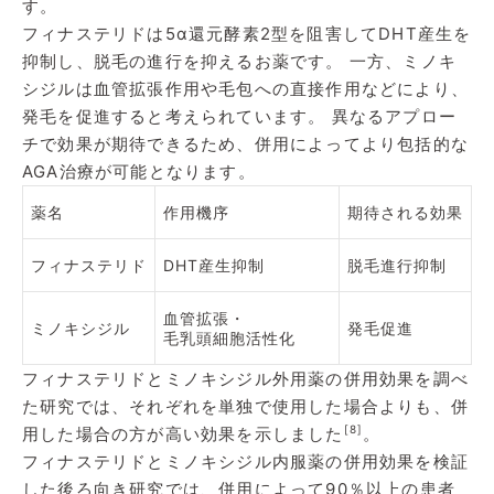
す。
フィナステリドは5α還元酵素2型を阻害してDHT産生を
抑制し、脱毛の進行を抑えるお薬です。 一方、ミノキ
シジルは血管拡張作用や毛包への直接作用などにより、
発毛を促進すると考えられています。 異なるアプロー
チで効果が期待できるため、併用によってより包括的な
AGA治療が可能となります。
薬名
作用機序
期待される効果
フィナステリド
DHT産生抑制
脱毛進行抑制
血管拡張・
ミノキシジル
発毛促進
毛乳頭細胞活性化
フィナステリドとミノキシジル外用薬の併用効果を調べ
た研究では、それぞれを単独で使用した場合よりも、併
[8]
用した場合の方が高い効果を示しました
。
フィナステリドとミノキシジル内服薬の併用効果を検証
した後ろ向き研究では、併用によって90％以上の患者