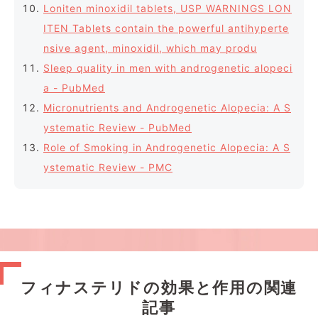
Loniten minoxidil tablets, USP WARNINGS LON
ITEN Tablets contain the powerful antihyperte
nsive agent, minoxidil, which may produ
Sleep quality in men with androgenetic alopeci
a - PubMed
Micronutrients and Androgenetic Alopecia: A S
ystematic Review - PubMed
Role of Smoking in Androgenetic Alopecia: A S
ystematic Review - PMC
フィナステリドの効果と作用の関連
記事