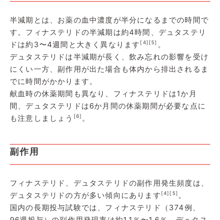
半減期とは、お薬の血中濃度が半分になるまでの時間で
す。フィナステリドの半減期は約4時間、デュタステリ
[4]
[5]
ドは約3〜4週間と大きく異なります
。
デュタステリドは半減期が長く、飲み忘れの影響を受け
にくい一方、副作用が出た場合も体内から排出されるま
でに時間がかかります。
献血時の休薬期間も異なり、フィナステリドは1か月
間、デュタステリドは6か月間の休薬期間が必要な点に
[6]
も注意しましょう
。
副作用
フィナステリド、デュタステリドの副作用発生頻度は、
[4]
[5]
デュタステリドの方が多い傾向にあります
。
国内の長期投与試験では、フィナステリド（374例、
96週投与）の副作用発現率は約1.1％〜1.6％、デュタス