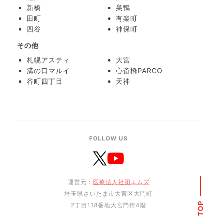
新橋
巣鴨
田町
有楽町
四谷
神保町
その他
札幌アスティ
大宮
溝の口マルイ
心斎橋PARCO
谷町四丁目
天神
FOLLOW US
運営元：
医療法人社団エムズ
埼玉県さいたま市大宮区大門町
2丁目118番地大宮門街4階