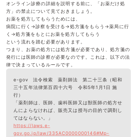
オンライン診療の詳細を説明する前に、「お薬だけ処
方」の禁止について見ておきましょう。
お薬を処方してもらうためには、
病院に行く→診察を受ける→処方箋をもらう→薬局に行
く→処方箋をもとにお薬を処方してもらう
という流れを踏む必要があります。
つまり、お薬の処方には処方箋が必要であり、処方箋の
発行には医師の診察が必要なのです。これは、以下の法
律で決まっているルールです。
e-gov 法令検索 薬剤師法 第二十三条（昭和
三十五年法律第百四十六号 令和5年1月1日 施
行）
「薬剤師は、医師、歯科医師又は獣医師の処方せ
んによらなければ、販売又は授与の目的で調剤し
てはならない。」
https://laws.e-
gov.go.jp/law/335AC0000000146#Mp-