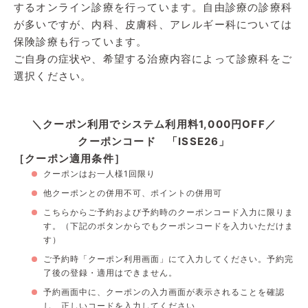
するオンライン診療を行っています。自由診療の診療科
が多いですが、内科、皮膚科、アレルギー科については
保険診療も行っています。
ご自身の症状や、希望する治療内容によって診療科をご
選択ください。
＼クーポン利用でシステム利用料1,000円OFF／
クーポンコード 「ISSE26」
［クーポン適用条件］
クーポンはお一人様1回限り
他クーポンとの併用不可、ポイントの併用可
こちら
からご予約および予約時のクーポンコード入力に限りま
す。（下記のボタンからでもクーポンコードを入力いただけま
す）
ご予約時「クーポン利用画面」にて入力してください。予約完
了後の登録・適用はできません。
予約画面中に、クーポンの入力画面が表示されることを確認
し、正しいコードを入力してください