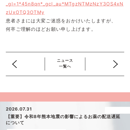
_gl=1*45n8qn*_gcl_au*MTgzNTMzNzY3OS4xN
zUxOTQ3OTMy
患者さまには大変ご迷惑をおかけいたしますが、
何卒ご理解のほどお願い申し上げます。
ニュース
一覧へ
2026.07.31
【重要】令和8年熊本地震の影響によるお薬の配送遅延
について