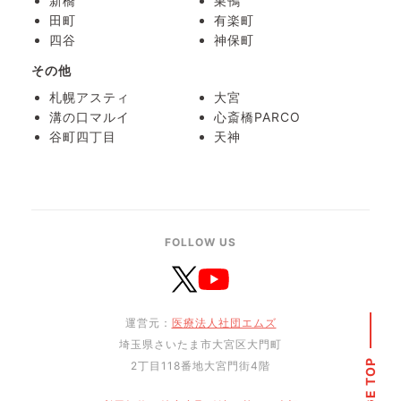
新橋
巣鴨
田町
有楽町
四谷
神保町
その他
札幌アスティ
大宮
溝の口マルイ
心斎橋PARCO
谷町四丁目
天神
FOLLOW US
運営元：
医療法人社団エムズ
埼玉県さいたま市大宮区大門町
PAGE TOP
2丁目118番地大宮門街4階