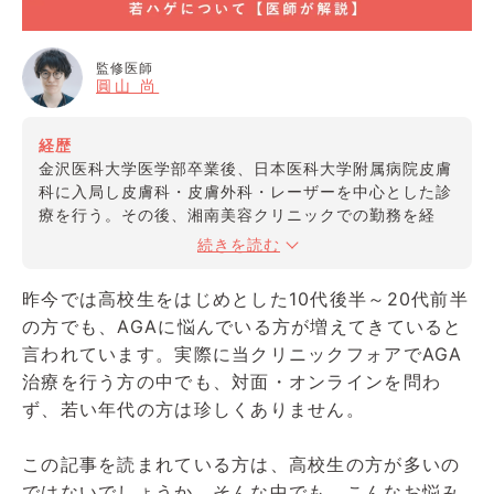
監修医師
圓山 尚
経歴
金沢医科大学医学部卒業後、日本医科大学附属病院皮膚
科に入局し皮膚科・皮膚外科・レーザーを中心とした診
療を行う。その後、湘南美容クリニックでの勤務を経
て、2019年にクリニックフォア新橋院を開院。現在は
続きを読む
クリニックフォアの監修医、Natural Skin Clinicの院長
を務める。
昨今では高校生をはじめとした10代後半～20代前半
の方でも、AGAに悩んでいる方が増えてきていると
資格
言われています。実際に当クリニックフォアでAGA
・アラガン社ボトックスビスタ認定医
治療を行う方の中でも、対面・オンラインを問わ
・アラガン社ジュビダームビスタ認定医
ず、若い年代の方は珍しくありません。
所属学会
・日本皮膚科学会
この記事を読まれている方は、高校生の方が多いの
・日本美容皮膚科学会
ではないでしょうか。そんな中でも、こんなお悩み