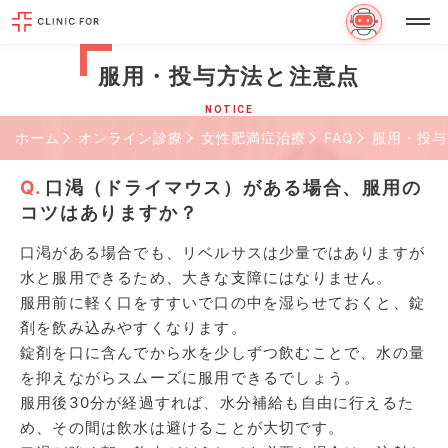
服用・投与方法と注意点
NOTICE
ホーム
オンライン診療
女性肥満症治療
FAQ
服用・投与
口渇（ドライマウス）がある場合、服用の
コツはありますか？
口渇がある場合でも、リベルサスは少量ではありますが
水と服用できるため、大きな支障にはなりません。
服用前に軽く口をすすいで口の中を湿らせておくと、錠
剤を飲み込みやすくなります。
錠剤を口に含んでから水を少しずつ飲むことで、水の量
を抑えながらスムーズに服用できるでしょう。
服用後30分が経過すれば、水分補給も自由に行えるた
め、その間は飲水は避けることが大切です。