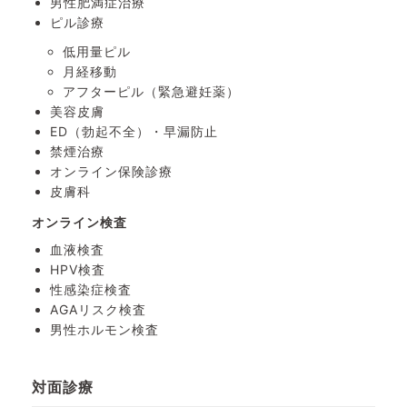
男性肥満症治療
ピル診療
低用量ピル
月経移動
アフターピル
（緊急避妊薬）
美容皮膚
ED（勃起不全）・
早漏防止
禁煙治療
オンライン保険診療
皮膚科
オンライン検査
血液検査
HPV検査
性感染症検査
AGAリスク検査
男性ホルモン検査
対面診療