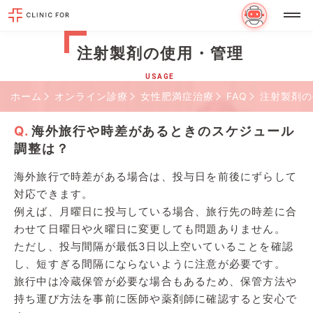
注射製剤の使用・管理
USAGE
ホーム
オンライン診療
女性肥満症治療
FAQ
注射製剤の
海外旅行や時差があるときのスケジュール
調整は？
海外旅行で時差がある場合は、投与日を前後にずらして
対応できます。
例えば、月曜日に投与している場合、旅行先の時差に合
わせて日曜日や火曜日に変更しても問題ありません。
ただし、投与間隔が最低3日以上空いていることを確認
し、短すぎる間隔にならないように注意が必要です。
旅行中は冷蔵保管が必要な場合もあるため、保管方法や
持ち運び方法を事前に医師や薬剤師に確認すると安心で