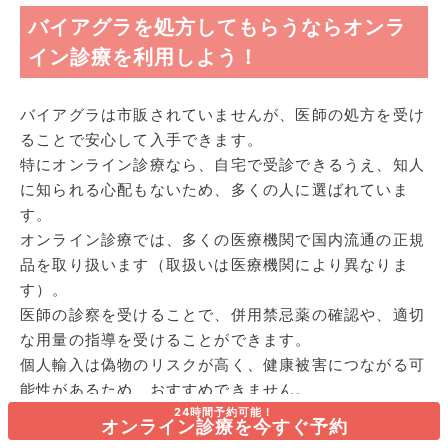
バイアグラを処方してもらうならオンラ
イン診療を利用しよう！
バイアグラは市販されていませんが、医師の処方を受け
ることで安心して入手できます。
特にオンライン診療なら、自宅で受診できるうえ、知人
に知られる心配もないため、多くの人に選ばれていま
す。
オンライン診療では、多くの医療機関で国内流通の正規
品を取り扱います（取扱いは医療機関により異なりま
す）。
医師の診察を受けることで、併用禁忌薬の確認や、適切
な用量の指導を受けることができます。
個人輸入は偽物のリスクが高く、健康被害につながる可
能性があるため、おすすめできません。
個人輸入で入手したバイアグラを服用して副作用が発生
24時間予約可能！
オンライン診療を今すぐ予約
した場合、医薬品副作用被害救済制度の対象外となり、