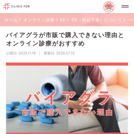
ホーム
オンライン診療
ED
ED（勃起不全）について
バ
バイアグラが市販で購入できない理由と
オンライン診療がおすすめ
公開日
: 2025.11.18
更新日
: 2026.07.10