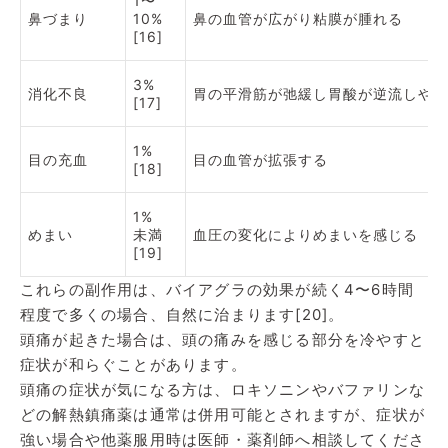
1〜
鼻づまり
10%
鼻の血管が広がり粘膜が腫れる
[16]
3%
消化不良
胃の平滑筋が弛緩し胃酸が逆流しやす
[17]
1%
目の充血
目の血管が拡張する
[18]
1%
めまい
未満
血圧の変化によりめまいを感じる
[19]
これらの副作用は、バイアグラの効果が続く4〜6時間
程度で多くの場合、自然に治まります[20]。
頭痛が起きた場合は、頭の痛みを感じる部分を冷やすと
症状が和らぐことがあります。
頭痛の症状が気になる方は、ロキソニンやバファリンな
どの解熱鎮痛薬は通常は併用可能とされますが、症状が
強い場合や他薬服用時は医師・薬剤師へ相談してくださ