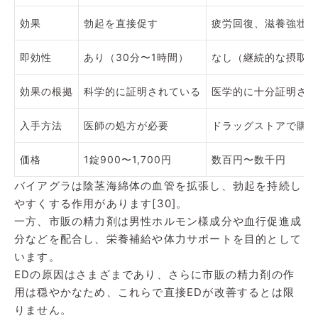
効果
勃起を直接促す
疲労回復、滋養強壮、
即効性
あり（30分〜1時間）
なし（継続的な摂取が
効果の根拠
科学的に証明されている
医学的に十分証明され
入手方法
医師の処方が必要
ドラッグストアで購入
価格
1錠900〜1,700円
数百円〜数千円
バイアグラは陰茎海綿体の血管を拡張し、勃起を持続し
やすくする作用があります[30]。
一方、市販の精力剤は男性ホルモン様成分や血行促進成
分などを配合し、栄養補給や体力サポートを目的として
います。
EDの原因はさまざまであり、さらに市販の精力剤の作
用は穏やかなため、これらで直接EDが改善するとは限
りません。