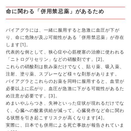
命に関わる「併用禁忌薬」があるため
バイアグラには、一緒に服用すると急激に血圧が下が
り、命に危険が及ぶ可能性がある「併用禁忌薬」が存在
します[1]。
代表的な例として、狭心症や心筋梗塞の治療に使われる
「ニトログリセリン」などの硝酸剤です。[2]。
これらの硝酸剤は飲み薬だけでなく、貼り薬、吸入薬、
注射、塗り薬、スプレーなど様々な剤形があります。
バイアグラとこれらのお薬を同時に服用すると、血管が
必要以上に広がり、血圧が急激に下がる可能性があるた
め注意が必要です。[3]。
めまいやふらつき、失神といった症状が現れるだけでな
く、心臓への酸素供給が減って、心臓発作など命に関わ
る状態を引き起こすリスクが高くなります[4]。
実際に、日本でも併用による死亡事故が報告されていま