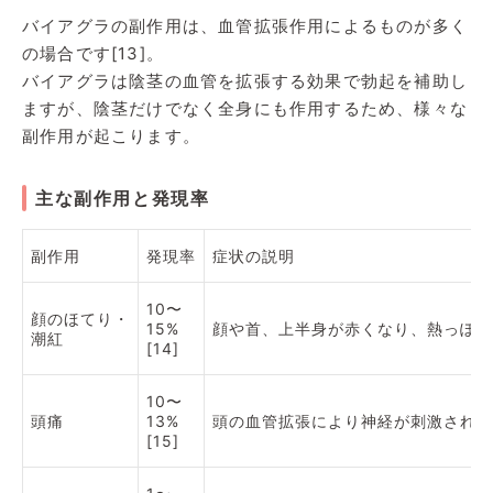
バイアグラの副作用は、血管拡張作用によるものが多く
の場合です[13]。
バイアグラは陰茎の血管を拡張する効果で勃起を補助し
ますが、陰茎だけでなく全身にも作用するため、様々な
副作用が起こります。
主な副作用と発現率
副作用
発現率
症状の説明
10〜
顔のほてり・
15%
顔や首、上半身が赤くなり、熱っぽく
潮紅
[14]
10〜
頭痛
13%
頭の血管拡張により神経が刺激され頭
[15]