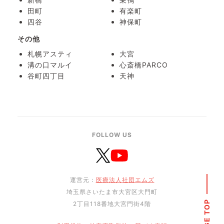
田町
有楽町
四谷
神保町
その他
札幌アスティ
大宮
溝の口マルイ
心斎橋PARCO
谷町四丁目
天神
FOLLOW US
運営元：
医療法人社団エムズ
埼玉県さいたま市大宮区大門町
PAGE TOP
2丁目118番地大宮門街4階