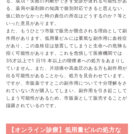
る、成功・失敗の判断ができず受診が遅れる可能性があ
る、薬局や薬剤師の知識で個別対応できると思えない、
仮に効かなかった時の責任の所在はどうするのか？等と
いった意見があります。
また、もうひとつ市販で販売が懸念される理由として副
作用があります。低用量ピルには重篤な副作用に血栓症
があり、この血栓症は放置してしまうと生命への危険も
招く可能性があります。これを危惧して医療機関では
35才以上で1 日15 本以上の喫煙者への処方をあまりし
ていません。また、片頭痛や高血圧のある方も副作用が
出る可能性があることから、処方を見合わせています。
ですが、市販薬ですとこの副作用について十分理解をさ
れていない方が購入してしまい、副作用を引き起こして
しまう可能性があるため、市販薬として販売することが
躊躇されているのです。
【オンライン診療】低用量ピルの処方な