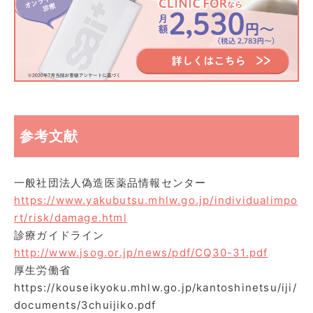
参考文献
一般社団法人偽造医薬品情報センター
https://www.yakubutsu.mhlw.go.jp/individualimpo
rt/risk/damage.html
診療ガイドライン
http://www.jsog.or.jp/news/pdf/CQ30-31.pdf
厚生労働省
https://kouseikyoku.mhlw.go.jp/kantoshinetsu/iji/
documents/3chuijiko.pdf