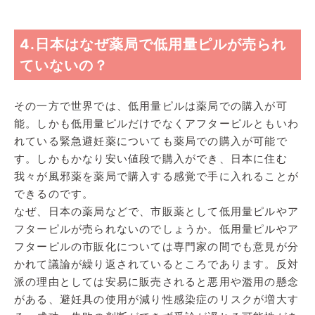
4.日本はなぜ薬局で低用量ピルが売られ
ていないの？
その一方で世界では、低用量ピルは薬局での購入が可
能。しかも低用量ピルだけでなくアフターピルともいわ
れている緊急避妊薬についても薬局での購入が可能で
す。しかもかなり安い値段で購入ができ、日本に住む
我々が風邪薬を薬局で購入する感覚で手に入れることが
できるのです。
なぜ、日本の薬局などで、市販薬として低用量ピルやア
フターピルが売られないのでしょうか。低用量ピルやア
フターピルの市販化については専門家の間でも意見が分
かれて議論が繰り返されているところであります。反対
派の理由としては安易に販売されると悪用や濫用の懸念
がある、避妊具の使用が減り性感染症のリスクが増大す