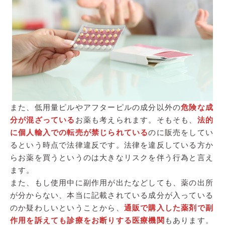
また、低用量ピルやアフターピルの成分以外の
危険な成
分が混ざっている
お薬も考えられます。そもそも、
法的
に個人輸入での転売が禁じられている
のに販売をしてい
るという時点で法律違反です。法律を違反している方か
らお薬を買うというのは大きなリスクを伴う行為と言え
ます。
また、もし使用中に副作用が出たなどしても、薬の出所
が分からない、本当に記載されている成分が入っている
のか疑わしいということから、
通販で購入した薬剤で副
作用を訴えても診療をお断りする医療機関
もあります。