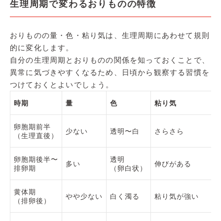
生理周期で変わるおりものの特徴
おりものの量・色・粘り気は、生理周期にあわせて規則
的に変化します。
自分の生理周期とおりものの関係を知っておくことで、
異常に気づきやすくなるため、日頃から観察する習慣を
つけておくとよいでしょう。
時期
量
色
粘り気
卵胞期前半
少ない
透明〜白
さらさら
（生理直後）
卵胞期後半〜
透明
多い
伸びがある
排卵期
（卵白状）
黄体期
やや少ない
白く濁る
粘り気が強い
（排卵後）