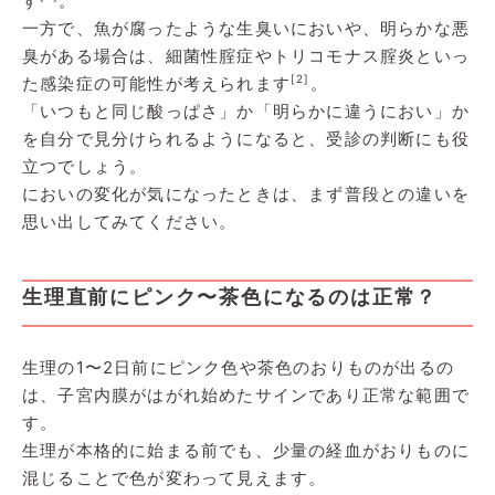
す
。
一方で、魚が腐ったような生臭いにおいや、明らかな悪
臭がある場合は、細菌性腟症やトリコモナス腟炎といっ
[2]
た感染症の可能性が考えられます
。
「いつもと同じ酸っぱさ」か「明らかに違うにおい」か
を自分で見分けられるようになると、受診の判断にも役
立つでしょう。
においの変化が気になったときは、まず普段との違いを
思い出してみてください。
生理直前にピンク〜茶色になるのは正常？
生理の1〜2日前にピンク色や茶色のおりものが出るの
は、子宮内膜がはがれ始めたサインであり正常な範囲で
す。
生理が本格的に始まる前でも、少量の経血がおりものに
混じることで色が変わって見えます。