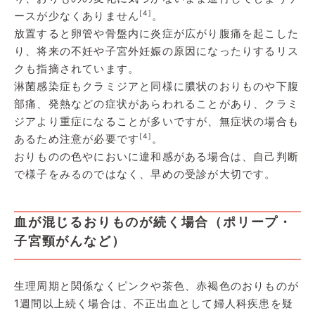
[4]
ースが少なくありません
。
放置すると卵管や骨盤内に炎症が広がり腹痛を起こした
り、将来の不妊や子宮外妊娠の原因になったりするリス
クも指摘されています。
淋菌感染症もクラミジアと同様に膿状のおりものや下腹
部痛、発熱などの症状があらわれることがあり、クラミ
ジアより重症になることが多いですが、無症状の場合も
[4]
あるため注意が必要です
。
おりものの色やにおいに違和感がある場合は、自己判断
で様子をみるのではなく、早めの受診が大切です。
血が混じるおりものが続く場合（ポリープ・
子宮頸がんなど）
生理周期と関係なくピンクや茶色、赤褐色のおりものが
1週間以上続く場合は、不正出血として婦人科疾患を疑