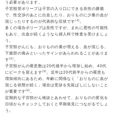
う必要があります。
子宮頸管ポリープは子宮の入り口にできる良性の腫瘍
で、性交渉のあとに出血したり、おりものに少量の血が
[4]
混じったりするのが代表的な症状です
。
多くの場合ポリープは良性ですが、まれに悪性の可能性
もあり、出血が続くようなら婦人科で検査を受けましょ
う。
子宮頸がんにも、おりものの量が増える、血が混じる、
下腹部の痛みといったサインがあらわれることがありま
[6]
す
。
子宮頸がんの罹患数は20代後半から増加し始め、40代
[6]
にピークを迎えます
。近年は20代前半からの罹患も
増加傾向にあるため、年齢に関係なく「おりものに血が
混じる状態が続く」場合は受診を先延ばしにしないこと
[6]
が重要です
。
定期的な子宮頸がん検診とあわせて、おりものの変化を
日頃からチェックしておくと早期発見につながるでしょ
う。