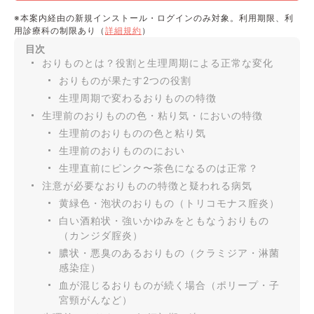
※本案内経由の新規インストール・ログインのみ対象。利用期限、利
用診療科の制限あり（
詳細規約
）
目次
おりものとは？役割と生理周期による正常な変化
おりものが果たす2つの役割
生理周期で変わるおりものの特徴
生理前のおりものの色・粘り気・においの特徴
生理前のおりものの色と粘り気
生理前のおりもののにおい
生理直前にピンク〜茶色になるのは正常？
注意が必要なおりものの特徴と疑われる病気
黄緑色・泡状のおりもの（トリコモナス腟炎）
白い酒粕状・強いかゆみをともなうおりもの
（カンジダ腟炎）
膿状・悪臭のあるおりもの（クラミジア・淋菌
感染症）
血が混じるおりものが続く場合（ポリープ・子
宮頸がんなど）