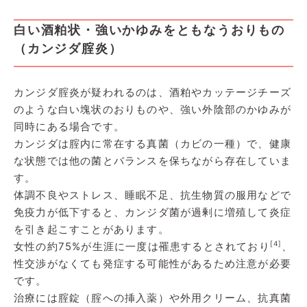
白い酒粕状・強いかゆみをともなうおりもの
（カンジダ腟炎）
カンジダ腟炎が疑われるのは、酒粕やカッテージチーズ
のような白い塊状のおりものや、強い外陰部のかゆみが
同時にある場合です。
カンジダは腟内に常在する真菌（カビの一種）で、健康
な状態では他の菌とバランスを保ちながら存在していま
す。
体調不良やストレス、睡眠不足、抗生物質の服用などで
免疫力が低下すると、カンジダ菌が過剰に増殖して炎症
を引き起こすことがあります。
[4]
女性の約75%が生涯に一度は罹患するとされており
、
性交渉がなくても発症する可能性があるため注意が必要
です。
治療には腟錠（腟への挿入薬）や外用クリーム、抗真菌