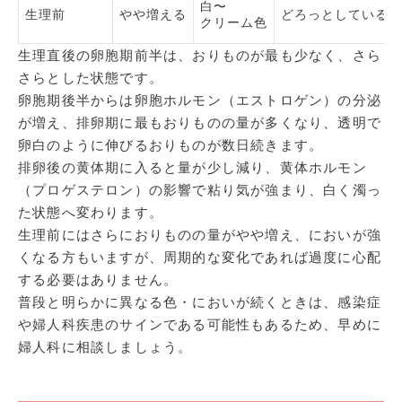
白〜
生理前
やや増える
どろっとしている
クリーム色
生理直後の卵胞期前半は、おりものが最も少なく、さら
さらとした状態です。
卵胞期後半からは卵胞ホルモン（エストロゲン）の分泌
が増え、排卵期に最もおりものの量が多くなり、透明で
卵白のように伸びるおりものが数日続きます。
排卵後の黄体期に入ると量が少し減り、黄体ホルモン
（プロゲステロン）の影響で粘り気が強まり、白く濁っ
た状態へ変わります。
生理前にはさらにおりものの量がやや増え、においが強
くなる方もいますが、周期的な変化であれば過度に心配
する必要はありません。
普段と明らかに異なる色・においが続くときは、感染症
や婦人科疾患のサインである可能性もあるため、早めに
婦人科に相談しましょう。