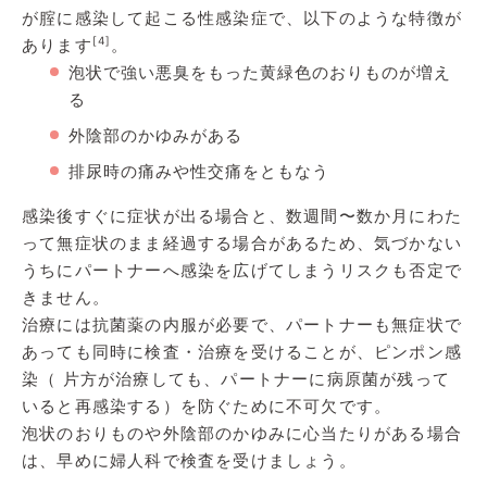
が腟に感染して起こる性感染症で、以下のような特徴が
[4]
あります
。
泡状で強い悪臭をもった黄緑色のおりものが増え
る
外陰部のかゆみがある
排尿時の痛みや性交痛をともなう
感染後すぐに症状が出る場合と、数週間〜数か月にわた
って無症状のまま経過する場合があるため、気づかない
うちにパートナーへ感染を広げてしまうリスクも否定で
きません。
治療には抗菌薬の内服が必要で、パートナーも無症状で
あっても同時に検査・治療を受けることが、ピンポン感
染（ 片方が治療しても、パートナーに病原菌が残って
いると再感染する）を防ぐために不可欠です。
泡状のおりものや外陰部のかゆみに心当たりがある場合
は、早めに婦人科で検査を受けましょう。