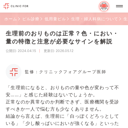
ホーム
ピル診療
低用量ピル
生理・婦人科病について
生
生理前のおりものは正常？色・におい・
量の特徴と注意が必要なサインを解説
公開日
: 2024.04.15
更新日
: 2026.05.12
監修：クリニックフォアグループ医師
「生理前になると、おりものの量や色が変わって不
安……」と感じた経験はないでしょうか。
正常なのか異常なのか判断できず、医療機関を受診
すべきか一人で悩む方も少なくありません。
結論から言えば、生理前に「白っぽくどろっとして
いる」「少し酸っぱいにおいが強くなる」といった