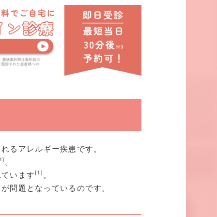
されるアレルギー疾患です。
1]
。
[1]
れています
。
とが問題となっているのです。