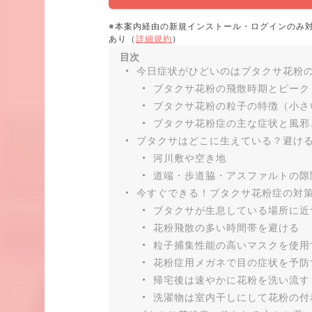
※本案内経由の新規インストール・ログインのみ
あり（
詳細規約
）
目次
今日症状がひどいのはブタクサ花粉
ブタクサ花粉の飛散時期とピーク
ブタクサ花粉の粒子の特徴（小さ
ブタクサ花粉症の主な症状と風邪
ブタクサはどこに生えている？避け
河川敷や空き地
道端・歩道脇・アスファルトの隙
今すぐできる！ブタクサ花粉症の対
ブタクサが生息している場所に近
花粉飛散の多い時間帯を避ける
粒子捕集性能の高いマスクを使用
花粉症用メガネで目の症状を予防
帰宅後は速やかに花粉を洗い流す
洗濯物は室内干しにして花粉の付