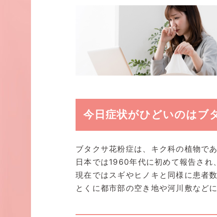
今日症状がひどいのはブ
ブタクサ花粉症は、キク科の植物で
日本では1960年代に初めて報告さ
現在ではスギやヒノキと同様に患者
とくに都市部の空き地や河川敷など