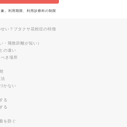
対象。利用期限、利用診療科の制限
のせい？ブタクサ花粉症の特徴
い・飛散距離が短い）
との違い
るべき場所
間
策法
づかない
する
する
着を防ぐ