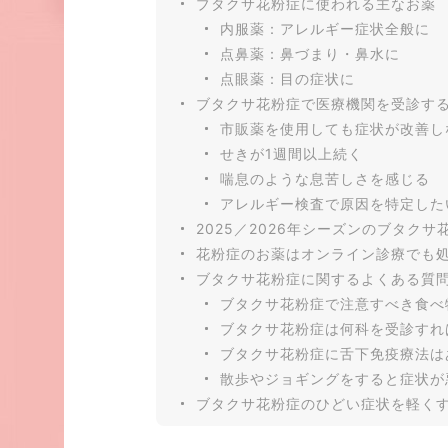
ブタクサ花粉症に使われる主なお薬
内服薬：アレルギー症状全般に
点鼻薬：鼻づまり・鼻水に
点眼薬：目の症状に
ブタクサ花粉症で医療機関を受診す
市販薬を使用しても症状が改善し
せきが1週間以上続く
喘息のような息苦しさを感じる
アレルギー検査で原因を特定した
2025／2026年シーズンのブタクサ
花粉症のお薬はオンライン診療でも
ブタクサ花粉症に関するよくある質
ブタクサ花粉症で注意すべき食べ
ブタクサ花粉症は何科を受診すれ
ブタクサ花粉症に舌下免疫療法は
散歩やジョギングをすると症状が
ブタクサ花粉症のひどい症状を軽く