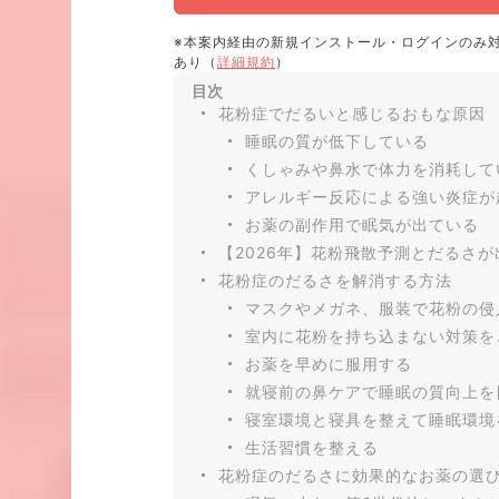
※本案内経由の新規インストール・ログインのみ
あり（
詳細規約
）
目次
花粉症でだるいと感じるおもな原因
睡眠の質が低下している
くしゃみや鼻水で体力を消耗して
アレルギー反応による強い炎症が
お薬の副作用で眠気が出ている
【2026年】花粉飛散予測とだるさ
花粉症のだるさを解消する方法
マスクやメガネ、服装で花粉の侵
室内に花粉を持ち込まない対策を
お薬を早めに服用する
就寝前の鼻ケアで睡眠の質向上を
寝室環境と寝具を整えて睡眠環境
生活習慣を整える
花粉症のだるさに効果的なお薬の選