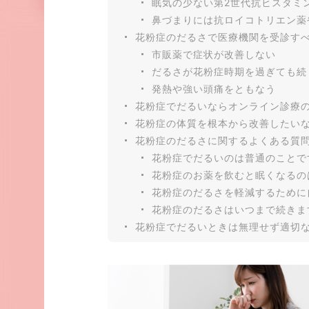
眠気の少ない第2世代抗ヒスタミ
鼻づまりには抗ロイコトリエン薬
花粉症のだるさで医療機関を受診す
市販薬で症状が改善しない
だるさが花粉症時期を過ぎても続
発熱や強い頭痛をともなう
花粉症でだるいならオンライン診療
花粉症の体質を根本から改善したい
花粉症のだるさに関するよくある質
花粉症でだるいのは普通のことで
花粉症のお薬を飲むと眠くなるの
花粉症のだるさを軽減するために
花粉症のだるさはいつまで続きま
花粉症でだるいときは無理せず適切