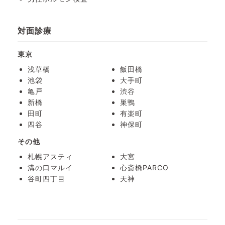
対面診療
東京
浅草橋
飯田橋
池袋
大手町
亀戸
渋谷
新橋
巣鴨
田町
有楽町
四谷
神保町
その他
札幌アスティ
大宮
溝の口マルイ
心斎橋PARCO
谷町四丁目
天神