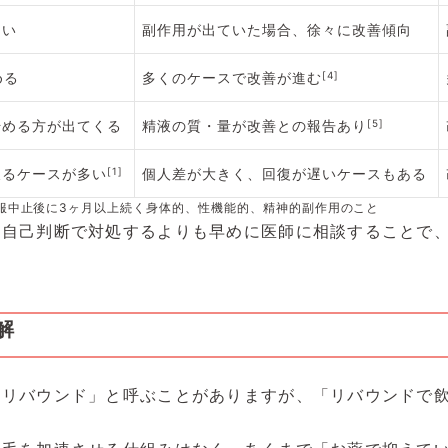
くい
副作用が出ていた場合、徐々に改善傾向
める
多くのケースで改善が進む
[4]
始める方が出てくる
精液の質・量が改善との報告あり
[5]
戻るケースが多い
[1]
個人差が大きく、回復が遅いケースもある
ィナステリド内服中止後に3ヶ月以上続く身体的、性機能的、精神的副作用のこと
、自己判断で対処するよりも早めに医師に相談することで
解
「リバウンド」と呼ぶことがありますが、「リバウンドで