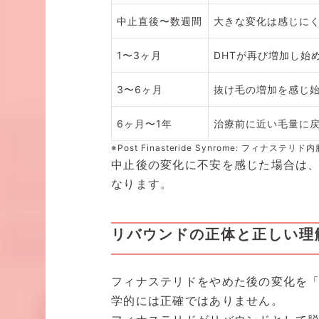
中止直後〜数週間
大きな変化は感じに
1〜3ヶ月
DHTが再び増加し始
3〜6ヶ月
抜け毛の増加を感じ
6ヶ月〜1年
治療前に近い毛量に
※Post Finasteride Synrome: フ
中止後の変化に不安を感じた場合は
なります。
リバウンドの正体と正しい理
フィナステリドをやめた後の変化を
学的には正確ではありません。