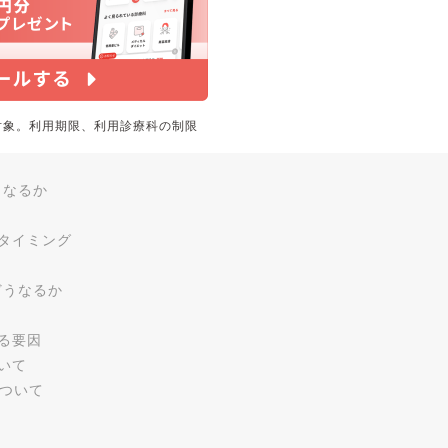
対象。利用期限、利用診療科の制限
うなるか
タイミング
どうなるか
る要因
いて
について