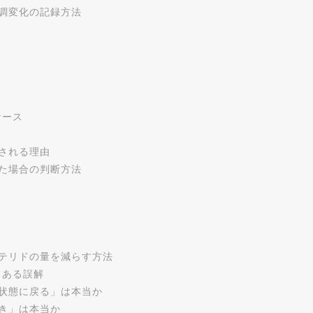
調変化の記録方法
ス
ケース
される理由
た場合の判断方法
テリドの量を減らす方法
くある誤解
状態に戻る」は本当か
き」は本当か