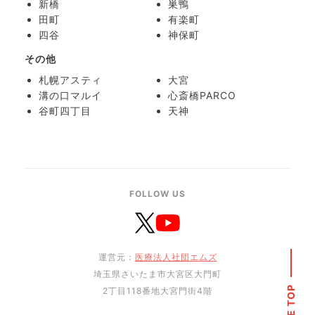
新橋
巣鴨
田町
有楽町
四谷
神保町
その他
札幌アスティ
大宮
溝の口マルイ
心斎橋PARCO
谷町四丁目
天神
FOLLOW US
運営元：
医療法人社団エムズ
埼玉県さいたま市大宮区大門町
PAGE TOP
2丁目118番地大宮門街4階