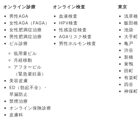
オンライン診療
オンライン検査
東京
男性AGA
血液検査
浅草橋
女性AGA（FAGA）
HPV検査
飯田橋
女性肥満症治療
性感染症検査
池袋
男性肥満症治療
AGAリスク検査
大手町
ピル診療
男性ホルモン検査
亀戸
渋谷
低用量ピル
新橋
月経移動
巣鴨
アフターピル
田町
（緊急避妊薬）
有楽町
美容皮膚
四谷
ED（勃起不全）・
神保町
早漏防止
禁煙治療
オンライン保険診療
皮膚科