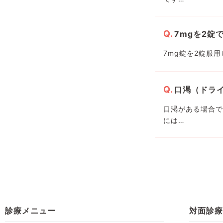
7mgを2錠
7mg錠を2錠服
口渇（ドラ
口渇がある場合で
には…
診療メニュー
対面診