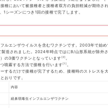
の接種において被接種者と接種者双方の負担軽減が期待さ
で、1シーズンにつき1回の接種で完了します。
フルエンザウイルスを含むワクチンです。2003年で始め
て製造されました。2024年時点ではにB/山形系統が除外さ
[2]
統）の3価ワクチンとなっています
。
[1]
Lずつ噴霧する方法で接種を行います
。
レーするだけで接種が完了するため、接種時のストレスを
のとおりです。
内容
経鼻弱毒生インフルエンザワクチン