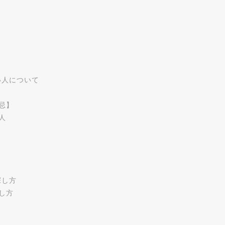
い人について
忌】
人
探し方
し方