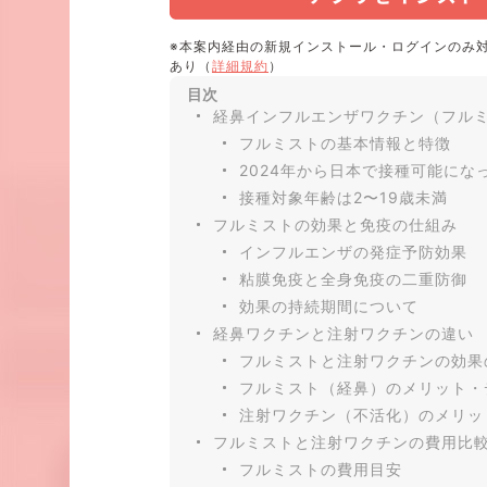
※本案内経由の新規インストール・ログインのみ
あり（
詳細規約
）
目次
経鼻インフルエンザワクチン（フル
フルミストの基本情報と特徴
2024年から日本で接種可能にな
接種対象年齢は2〜19歳未満
フルミストの効果と免疫の仕組み
インフルエンザの発症予防効果
粘膜免疫と全身免疫の二重防御
効果の持続期間について
経鼻ワクチンと注射ワクチンの違い
フルミストと注射ワクチンの効果
フルミスト（経鼻）のメリット・
注射ワクチン（不活化）のメリッ
フルミストと注射ワクチンの費用比
フルミストの費用目安