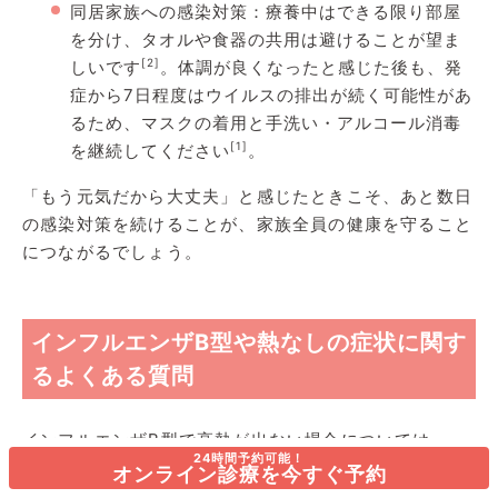
同居家族への感染対策：療養中はできる限り部屋
を分け、タオルや食器の共用は避けることが望ま
[2]
しいです
。体調が良くなったと感じた後も、発
症から7日程度はウイルスの排出が続く可能性があ
るため、マスクの着用と手洗い・アルコール消毒
[1]
を継続してください
。
「もう元気だから大丈夫」と感じたときこそ、あと数日
の感染対策を続けることが、家族全員の健康を守ること
につながるでしょう。
インフルエンザB型や熱なしの症状に関す
るよくある質問
インフルエンザB型で高熱が出ない場合については、
24時間予約可能！
「検査を受けるべきか」「出勤・登校はいつからか」
オンライン診療を今すぐ予約
「お薬は必要なのか」など、判断に迷いやすいポイント