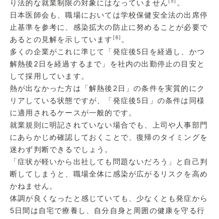
[5]
り法的な就業制限の対象にはなっていません
。
日本医師会も、職場においては学校保健安全法の出席停
止基準を参考に、感染拡大の防止に努めることが必要で
[6]
あるとの見解を示しています
。
多くの企業がこれに準じて「発症後5日を経過し、かつ
解熱後2日を経過するまで」を社内の出勤停止の目安と
して採用しています。
熱が出なかった方は「解熱後2日」の条件を実質的にク
リアしている状態ですが、「発症後5日」の条件は同様
に適用されるケースが一般的です。
就業規則に明記されていない場合でも、上司や人事部門
にあらかじめ確認しておくことで、復帰のタイミングを
迷わず判断できるでしょう。
「症状が軽いから出社しても問題ないだろう」と自己判
断してしまうと、職場全体に感染が広がるリスクを高め
かねません。
体調が良くなったと感じていても、少なくとも発症から
5日間は自宅で療養し、自分自身と周囲の健康を守る行