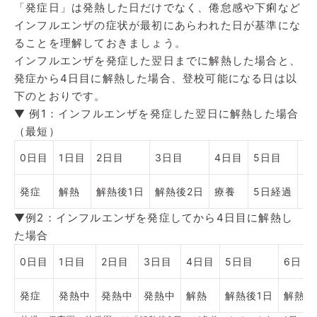
「発症日」は発熱した日だけでなく、倦怠感や下痢など
インフルエンザの症状が最初にあらわれた日が基準にな
ることを理解しておきましょう。
インフルエンザを発症した翌日までに解熱した場合と、
発症から4日目に解熱した場合、登校可能になる日は以
下のとおりです。
▼ 例1：インフルエンザを発症した翌日に解熱した場合
（最短）
0日目
1日目
2日目
3日目
4日目
5日目
6
発症
解熱
解熱後1日
解熱後2日
療養
5日経過
登
▼例2：インフルエンザを発症してから4日目に解熱し
た場合
0日目
1日目
2日目
3日目
4日目
5日目
6日目
発症
発熱中
発熱中
発熱中
解熱
解熱後1日
解熱後