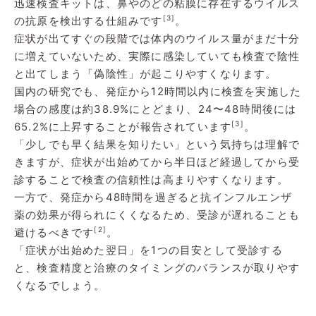
迅速検査キットは、鼻やのどの粘膜に存在するウイルス
[3]
の抗原を検出する仕組みです
。
症状が出てすぐの段階では体内のウイルス量がまだ十分
に増えていないため、実際に感染していても検査で陰性
と出てしまう「偽陰性」が起こりやすくなります。
国内の研究でも、発症から12時間以内に検査を実施した
場合の感度は約38.9%にとどまり、24〜48時間後には
[3]
65.2%に上昇することが報告されています
。
「少しでも早く結果を知りたい」という気持ちは理解で
きますが、症状が出始めてから半日ほど経過してから受
診することで検査の信頼性は高まりやすくなります。
一方で、発症から48時間を過ぎると抗インフルエンザ
薬の効果が得られにくくなるため、受診が遅れることも
[2]
避けるべきです
。
「症状が出始めた翌日」を1つの目安として受診する
と、検査精度と治療のタイミングのバランスが取りやす
くなるでしょう。