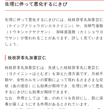
生理に伴って悪化するにきび
生理に伴って悪化するにきびには、桂枝茯苓丸加薏苡仁
（ケイシブクリョウガンカヨクイニン）や、当帰芍薬散
（トウキシャクヤクサン）、加味逍遥散（カミショウヨ
ウサン）が使われることがあります。詳しく見ていきま
しょう。
桂枝茯苓丸加薏苡仁
桂枝茯苓丸加薏苡仁は、先述した桂枝茯苓丸に薏苡仁
（ヨクイニン＝はとむぎ）を加えた漢方薬です。月経不
順や、女性ホルモンの変動によって現れるさまざまな症
状（血の道症）にも効果が期待でき、生理に伴って悪化
するにきびにも効果が期待できます。
なお、作用としては「血」のめぐりを良好にし、肌に栄
養が届くようにする作用があるとされています。