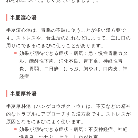
れぞれについて詳しく見ていきましょう。
半夏瀉心湯
半夏瀉心湯は、胃腸の不調に使うことが多い漢方薬で
す。ストレスや、食生活の乱れなどによって、主に口の
周りにできるにきびに使うことがあります。
効果が期待できる症状・病気：急・慢性胃腸カタ
ル、醗酵性下痢、消化不良、胃下垂、神経性胃
炎、胃弱、二日酔、げっぷ、胸やけ、口内炎、神
経症
半夏厚朴湯
半夏厚朴湯（ハンゲコウボクトウ）は、不安などの精神
的なトラブルにアプローチする漢方薬です。ストレスが
原因となるにきびによく使います。
効果が期待できる症状・病気：不安神経症、神経
性胃炎、つわり、せき、しわがれ声