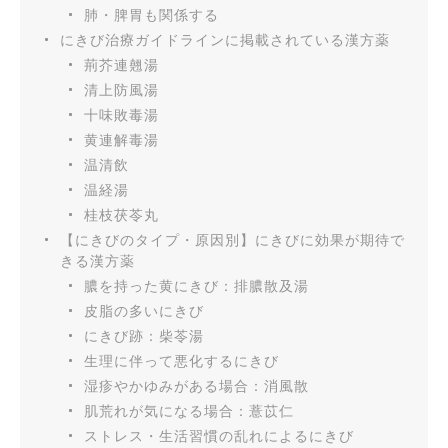
肺・脾胃も関係する
にきび治療ガイドラインに掲載されている漢方薬
荊芥連翹湯
清上防風湯
十味敗毒湯
黄連解毒湯
温清飲
温経湯
桂枝茯苓丸
【にきびのタイプ・原因別】にきびに効果が期待で
きる漢方薬
膿を持った黄にきび：排膿散及湯
皮脂の多いにきび
にきび跡：柴苓湯
生理に伴って悪化するにきび
湿疹やかゆみがある場合：消風散
肌荒れが気になる場合：薏苡仁
ストレス・生活習慣の乱れによるにきび