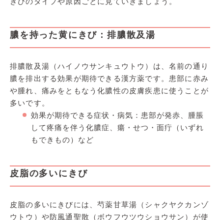
きびのタイプや原因ごとに見ていきましょう。
膿を持った黄にきび：排膿散及湯
排膿散及湯（ハイノウサンキュウトウ）は、名前の通り
膿を排出する効果が期待できる漢方薬です。患部に赤み
や腫れ、痛みをともなう化膿性の皮膚疾患に使うことが
多いです。
効果が期待できる症状・病気：患部が発赤、腫脹
して疼痛を伴う化膿症、瘍・せつ・面疔（いずれ
もできもの）など
皮脂の多いにきび
皮脂の多いにきびには、芍薬甘草湯（シャクヤクカンゾ
ウトウ）や防風通聖散（ボウフウツウショウサン）が使