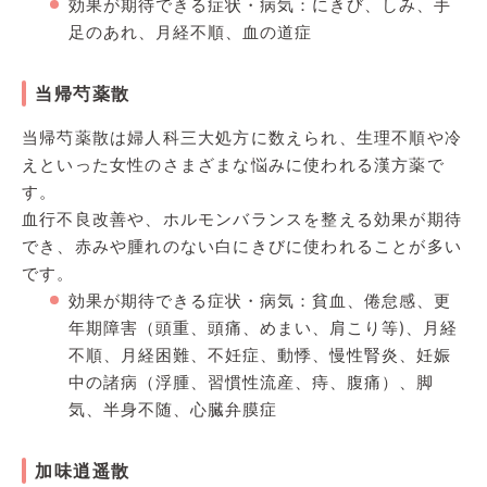
効果が期待できる症状・病気：にきび、しみ、手
足のあれ、月経不順、血の道症
当帰芍薬散
当帰芍薬散は婦人科三大処方に数えられ、生理不順や冷
えといった女性のさまざまな悩みに使われる漢方薬で
す。
血行不良改善や、ホルモンバランスを整える効果が期待
でき、赤みや腫れのない白にきびに使われることが多い
です。
効果が期待できる症状・病気：貧血、倦怠感、更
年期障害（頭重、頭痛、めまい、肩こり等)、月経
不順、月経困難、不妊症、動悸、慢性腎炎、妊娠
中の諸病（浮腫、習慣性流産、痔、腹痛）、脚
気、半身不随、心臓弁膜症
加味逍遥散