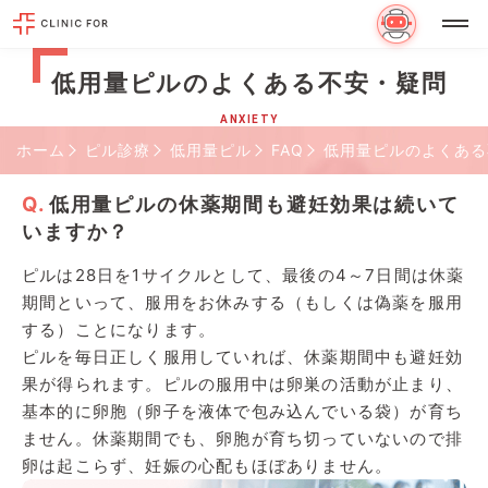
低用量ピルのよくある不安・疑問
ANXIETY
ホーム
ピル診療
低用量ピル
FAQ
低用量ピルのよくある
低用量ピルの休薬期間も避妊効果は続いて
いますか？
ピルは28日を1サイクルとして、最後の4～7日間は休薬
期間といって、服用をお休みする（もしくは偽薬を服用
する）ことになります。
ピルを毎日正しく服用していれば、休薬期間中も避妊効
果が得られます。ピルの服用中は卵巣の活動が止まり、
基本的に卵胞（卵子を液体で包み込んでいる袋）が育ち
ません。休薬期間でも、卵胞が育ち切っていないので排
卵は起こらず、妊娠の心配もほぼありません。