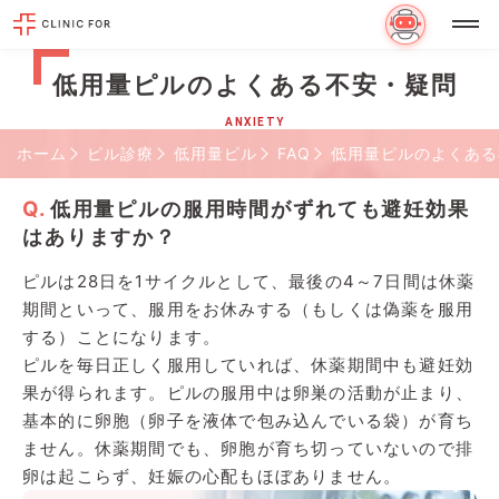
低用量ピルのよくある不安・疑問
ANXIETY
ホーム
ピル診療
低用量ピル
FAQ
低用量ピルのよくある
低用量ピルの服用時間がずれても避妊効果
はありますか？
ピルは28日を1サイクルとして、最後の4～7日間は休薬
期間といって、服用をお休みする（もしくは偽薬を服用
する）ことになります。
ピルを毎日正しく服用していれば、休薬期間中も避妊効
果が得られます。ピルの服用中は卵巣の活動が止まり、
基本的に卵胞（卵子を液体で包み込んでいる袋）が育ち
ません。休薬期間でも、卵胞が育ち切っていないので排
卵は起こらず、妊娠の心配もほぼありません。