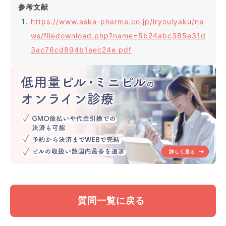
参考文献
https://www.aska-pharma.co.jp/iryouiyaku/ne
ws/filedownload.php?name=5b24abc385e31d
3ac76cd894b1aec24e.pdf
質問一覧に戻る