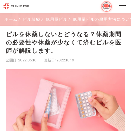
ホーム
ピル診療
低用量ピル
低用量ピルの服用方法につい
ピルを休薬しないとどうなる？休薬期間
の必要性や休薬が少なくて済むピルを医
師が解説します。
公開日
: 2022.05.16
更新日
: 2022.10.19