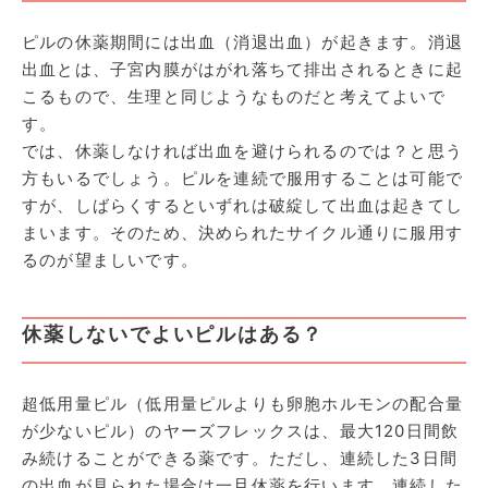
ピルの休薬期間には出血（消退出血）が起きます。消退
出血とは、子宮内膜がはがれ落ちて排出されるときに起
こるもので、生理と同じようなものだと考えてよいで
す。
では、休薬しなければ出血を避けられるのでは？と思う
方もいるでしょう。ピルを連続で服用することは可能で
すが、しばらくするといずれは破綻して出血は起きてし
まいます。そのため、決められたサイクル通りに服用す
るのが望ましいです。
休薬しないでよいピルはある？
超低用量ピル（低用量ピルよりも卵胞ホルモンの配合量
が少ないピル）のヤーズフレックスは、最大120日間飲
み続けることができる薬です。ただし、連続した3日間
の出血が見られた場合は一旦休薬を行います。連続した