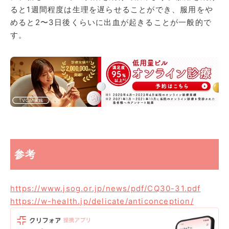
ると1週間程度は生理を遅らせることができ、服用をや
めると2〜3日後くらいに出血が起きることが一般的で
す。
参考
https://www.jsog.or.jp/news/pdf/CQ30-31.pdf
https://w-health.jp/delicate/anticonception/