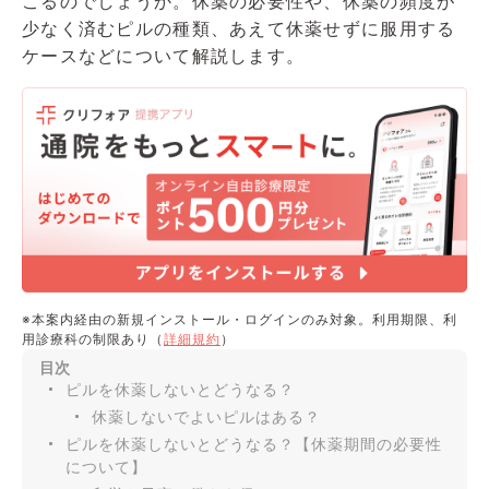
こるのでしょうか。休薬の必要性や、休薬の頻度が
所属学会
少なく済むピルの種類、あえて休薬せずに服用する
・日本産科婦人科学会
ケースなどについて解説します。
・日本生殖医学会
※本案内経由の新規インストール・ログインのみ対象。利用期限、利
用診療科の制限あり（
詳細規約
）
目次
ピルを休薬しないとどうなる？
休薬しないでよいピルはある？
ピルを休薬しないとどうなる？【休薬期間の必要性
について】