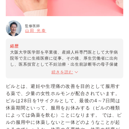
監修医師
山田 光泰
経歴
大阪大学医学部を卒業後、産婦人科専門医として大学病
院等で主に生殖医療に従事。その後、厚生労働省に出向
し、医系技官として不妊治療・出生前診断等の母子保健
領域における行政施策推進に携わる。現職では女性のラ
続きを読む
イフステージに応じたウェルネス向上をサポートすべ
く、ICT等を活用したスマートな課題解決の実現を目指
ピルとは、避妊や生理痛の改善を目的として服用す
す。
る薬で、少量の女性ホルモンが配合されています。
ピルは28日を1サイクルとして、最後の4～7日間は
資格
休薬期間といって、服用をお休みする（ピルの種類
・産婦人科専門医
・母体保護法指定医
によっては偽薬を飲む）ことになります。 では、ピ
・日本医師会認定 産業医
ルの服用中に休薬しないと一体どのようなことが起