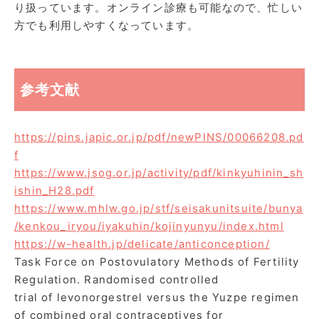
り扱っています。オンライン診療も可能なので、忙しい
方でも利用しやすくなっています。
参考文献
https://pins.japic.or.jp/pdf/newPINS/00066208.pd
f
https://www.jsog.or.jp/activity/pdf/kinkyuhinin_sh
ishin_H28.pdf
https://www.mhlw.go.jp/stf/seisakunitsuite/bunya
/kenkou_iryou/iyakuhin/kojinyunyu/index.html
https://w-health.jp/delicate/anticonception/
Task Force on Postovulatory Methods of Fertility
Regulation. Randomised controlled
trial of levonorgestrel versus the Yuzpe regimen
of combined oral contraceptives for