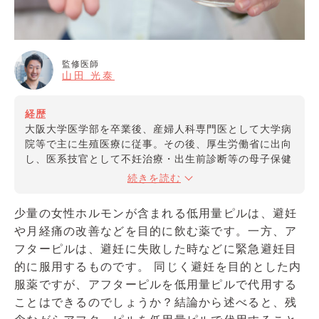
監修医師
山田 光泰
経歴
大阪大学医学部を卒業後、産婦人科専門医として大学病
院等で主に生殖医療に従事。その後、厚生労働省に出向
し、医系技官として不妊治療・出生前診断等の母子保健
領域における行政施策推進に携わる。現職では女性のラ
続きを読む
イフステージに応じたウェルネス向上をサポートすべ
く、ICT等を活用したスマートな課題解決の実現を目指
少量の女性ホルモンが含まれる低用量ピルは、避妊
す。
や月経痛の改善などを目的に飲む薬です。一方、ア
フターピルは、避妊に失敗した時などに緊急避妊目
資格
的に服用するものです。 同じく避妊を目的とした内
・産婦人科専門医
・母体保護法指定医
服薬ですが、アフターピルを低用量ピルで代用する
・日本医師会認定 産業医
ことはできるのでしょうか？結論から述べると、残