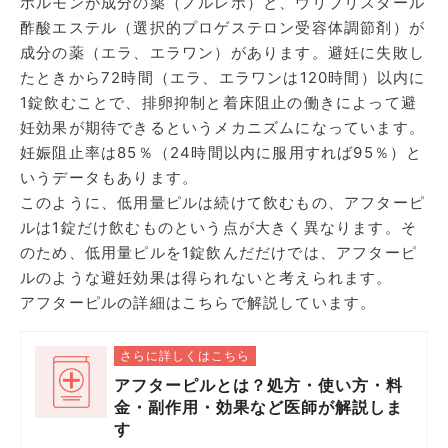
ホルモンが成分の薬（ノルレボ）と、ウリプリスタール
酢酸エステル（選択的プロゲステロン受容体調節剤）が
成分の薬（エラ、エラワン）があります。避妊に失敗し
たときから72時間（エラ、エラワンは120時間）以内に
1錠飲むことで、排卵抑制と着床阻止の働きによって避
妊効果が期待できるというメカニズムになっています。
妊娠阻止率は85％（24時間以内に服用すれば95％）と
いうデータもあります。
このように、低用量ピルは続けて飲むもの、アフターピ
ルは1錠だけ飲むものという点が大きく異なります。そ
のため、低用量ピルを1錠飲んだだけでは、アフターピ
ルのような避妊効果は得られないと考えられます。
アフターピルの詳細はこちらで解説しています。
さらに詳しくはこちら
アフターピルとは？処方・使い方・料
金・副作用・効果など医師が解説しま
す