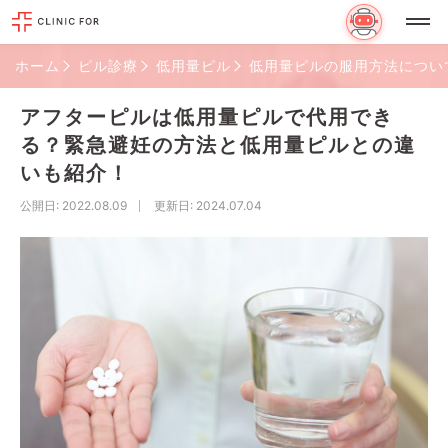
ホーム
ピル診療
低用量ピル
低用量ピルの服用方法につい
アフターピルは低用量ピルで代用でき
る？緊急避妊の方法と低用量ピルとの違
いも紹介！
公開日
: 2022.08.09
更新日
: 2024.07.04