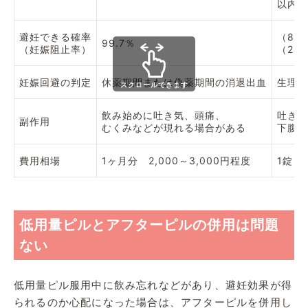
以内に
避妊できる確率
（85
99.7％
（妊娠阻止率）
（24
妊娠回避の判定
休薬期間または偽薬期間の消退出血
生理を
スクロールできます
飲み始めに吐き気、頭痛、
吐き気
副作用
むくみなどが現れる場合がある
下腹部
費用相場
1ヶ月分 2,000～3,000円程度
1錠 1
低用量ピルとアフターピルの併用は問題
ない
低用量ピル服用中に飲み忘れなどがあり、避妊効果が得
られるのか心配になった場合は、アフターピルを併用し