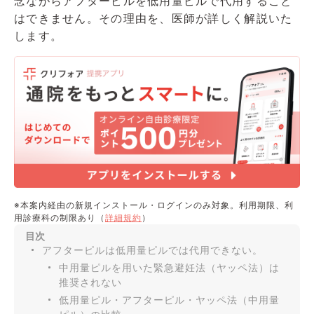
念ながらアフターピルを低用量ピルで代用すること
所属学会
はできません。その理由を、医師が詳しく解説いた
・日本産科婦人科学会
します。
・日本生殖医学会
※本案内経由の新規インストール・ログインのみ対象。利用期限、利
用診療科の制限あり（
詳細規約
）
目次
アフターピルは低用量ピルでは代用できない。
中用量ピルを用いた緊急避妊法（ヤッペ法）は
推奨されない
低用量ピル・アフターピル・ヤッペ法（中用量