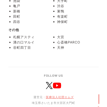
池袋
大手町
亀戸
渋谷
新橋
巣鴨
田町
有楽町
四谷
神保町
その他
札幌アスティ
大宮
溝の口マルイ
心斎橋PARCO
谷町四丁目
天神
FOLLOW US
運営元：
医療法人社団エムズ
埼玉県さいたま市大宮区大門町