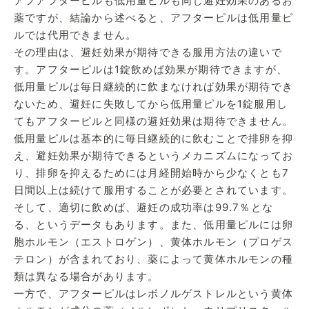
アフアフターピルも低用量ピルも同じ避妊効果のあるお
薬ですが、結論から述べると、アフターピルは低用量ピ
ルでは代用できません。
その理由は、避妊効果が期待できる服用方法の違いで
す。アフターピルは1錠飲めば効果が期待できますが、
低用量ピルは毎日継続的に飲まなければ効果が期待でき
ないため、避妊に失敗してから低用量ピルを1錠服用し
てもアフターピルと同様の避妊効果は期待できません。
低用量ピルは基本的に毎日継続的に飲むことで排卵を抑
え、避妊効果が期待できるというメカニズムになってお
り、排卵を抑えるためには月経開始時から少なくとも7
日間以上は続けて服用することが必要とされています。
そして、適切に飲めば、避妊の成功率は99.7％とな
る、というデータもあります。また、低用量ピルには卵
胞ホルモン（エストロゲン）、黄体ホルモン（プロゲス
テロン）が含まれており、薬によって黄体ホルモンの種
類は異なる場合があります。
一方で、アフターピルはレボノルゲストレルという黄体