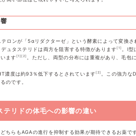
影響
ステロンが「5αリダクターゼ」という酵素によって変換さ
[1]
り、デュタステリドは両方を阻害する特徴があります
。Ⅰ
[1]
[2]
ています
。ただし、両型の分布には重複があり、毛包
。
[2]
HT濃度は約93％低下するとされています
。この強力な
いるのです。
ステリドの体毛への影響の違い
どちらもAGAの進行を抑制する効果が期待できるお薬で