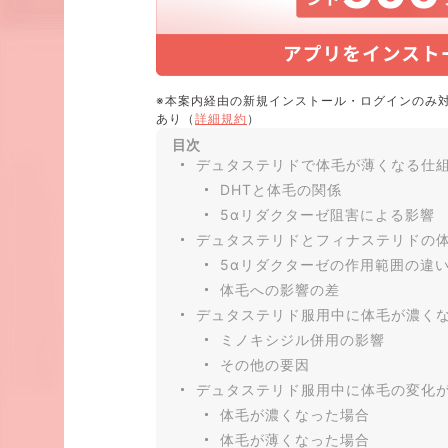
※本案内経由の新規インストール・ログインのみ
あり（
詳細規約
）
目次
デュタステリドで体毛が薄くなる仕
DHTと体毛の関係
5αリダクターゼ阻害による影響
デュタステリドとフィナステリドの
5αリダクターゼの作用範囲の違
体毛への影響の差
デュタステリド服用中に体毛が濃く
ミノキシジル併用の影響
その他の要因
デュタステリド服用中に体毛の変化
体毛が濃くなった場合
体毛が薄くなった場合