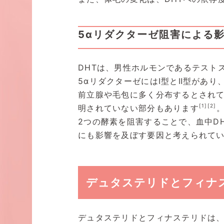
5αリダクターゼ阻害による
DHTは、男性ホルモンであるテスト
5αリダクターゼにはⅠ型とⅡ型があ
前立腺や毛包に多く分布するとされ
[1]
[2]
明されていない部分もあります
2つの酵素を阻害することで、血中D
にも影響を及ぼす要因と考えられて
デュタステリドとフィナ
デュタステリドとフィナステリドは、