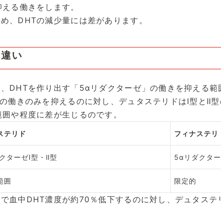
抑える働きをします。
め、DHTの減少量には差があります。
の違い
、DHTを作り出す「5αリダクターゼ」の働きを抑える範
型の働きのみを抑えるのに対し、デュタステリドはⅠ型とⅡ
範囲や程度に差が生じるのです。
ステリド
フィナステリ
クターゼⅠ型・Ⅱ型
5αリダクタ
範囲
限定的
で血中DHT濃度が約70％低下するのに対し、デュタステ