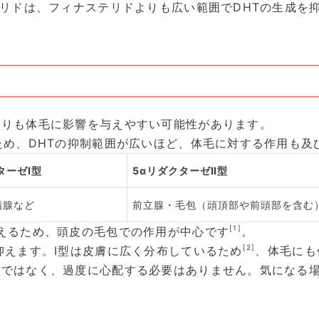
テリドは、フィナステリドよりも広い範囲でDHTの生成を
よりも体毛に影響を与えやすい可能性があります。
ため、DHTの抑制範囲が広いほど、体毛に対する作用も及
ターゼⅠ型
5αリダクターゼⅡ型
脂腺など
前立腺・毛包（頭頂部や前頭部を含む
[1]
えるため、頭皮の毛包での作用が中心です
。
[2]
抑えます。Ⅰ型は皮膚に広く分布しているため
、体毛にも
けではなく、過度に心配する必要はありません。気になる