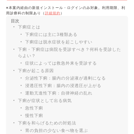
※本案内経由の新規インストール・ログインのみ対象。利用期限、利
用診療科の制限あり（
詳細規約
）
目次
下痢症とは
下痢症には主に3種類ある
下痢症は脱水症状を起こしやすい
下痢・下痢症は病院を受診すべき？何科を受診した
らよい？
症状によっては救急外来を受診する
下痢が起こる原因
分泌性下痢：腸内の分泌液が過剰になる
浸透圧性下痢：腸内の浸透圧が上がる
運動亢進性下痢：自律神経の乱れ
下痢が症状として出る病気
急性下痢
慢性下痢
下痢を和らげるための対処法
胃の負担の少ない食べ物を選ぶ