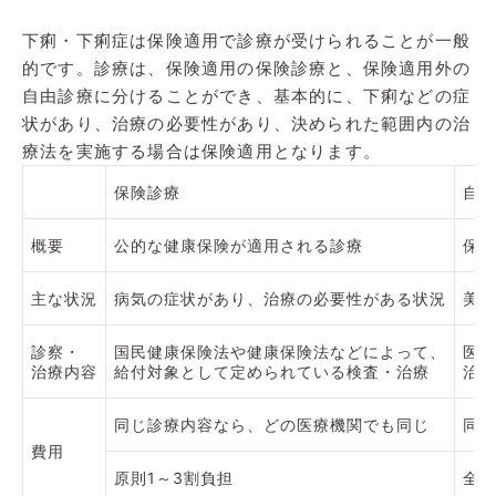
下痢・下痢症は保険適用で診療が受けられることが一般
的です。診療は、保険適用の保険診療と、保険適用外の
自由診療に分けることができ、基本的に、下痢などの症
状があり、治療の必要性があり、決められた範囲内の治
療法を実施する場合は保険適用となります。
保険診療
自由
概要
公的な健康保険が適用される診療
保険
主な状況
病気の症状があり、治療の必要性がある状況
美容
診察・
国民健康保険法や健康保険法などによって、
医療
治療内容
給付対象として定められている検査・治療
治療
同じ診療内容なら、どの医療機関でも同じ
同じ
費用
原則1～3割負担
全額