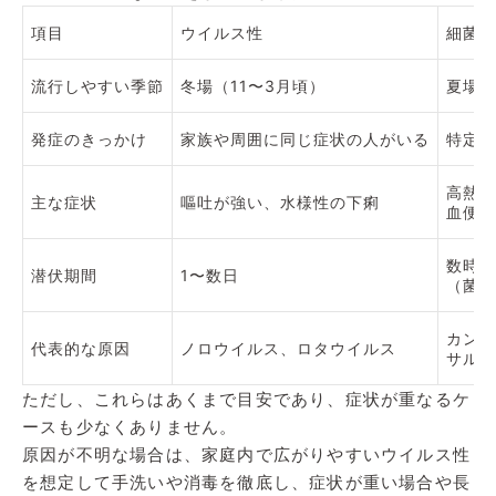
項目
ウイルス性
細菌性
流行しやすい季節
冬場（11〜3月頃）
夏場（
発症のきっかけ
家族や周囲に同じ症状の人がいる
特定の
高熱（
主な症状
嘔吐が強い、水様性の下痢
血便、
数時間
潜伏期間
1〜数日
（菌に
カンピ
代表的な原因
ノロウイルス、ロタウイルス
サルモ
ただし、これらはあくまで目安であり、症状が重なるケ
ースも少なくありません。
原因が不明な場合は、家庭内で広がりやすいウイルス性
を想定して手洗いや消毒を徹底し、症状が重い場合や長