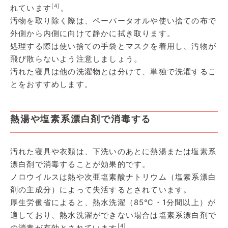
[4]
れています
。
汚物を取り除く際は、ペーパータオルや使い捨ての布で
外側から内側に向けて静かに拭き取ります。
処理する際は使い捨ての手袋とマスクを着用し、汚物が
飛び散らないよう注意しましょう。
汚れた寝具は他の洗濯物とは分けて、単独で洗濯するこ
とをおすすめします。
熱湯や塩素系漂白剤で消毒する
汚れた寝具や衣類は、下洗いのあとに熱湯または塩素系
漂白剤で消毒することが効果的です。
ノロウイルスは熱や次亜塩素酸ナトリウム（塩素系漂白
剤の主成分）によって失活するとされています。
厚生労働省によると、熱水洗濯（85℃・1分間以上）が
適しており、熱水洗濯ができない場合は塩素系漂白剤で
[4]
の消毒が有効とされています
。