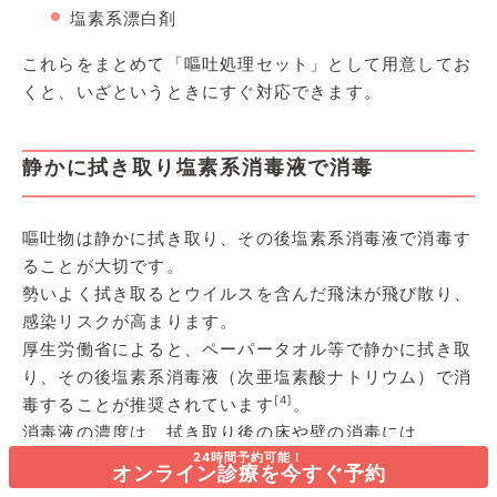
塩素系漂白剤
これらをまとめて「嘔吐処理セット」として用意してお
くと、いざというときにすぐ対応できます。
静かに拭き取り塩素系消毒液で消毒
嘔吐物は静かに拭き取り、その後塩素系消毒液で消毒す
ることが大切です。
勢いよく拭き取るとウイルスを含んだ飛沫が飛び散り、
感染リスクが高まります。
厚生労働省によると、ペーパータオル等で静かに拭き取
り、その後塩素系消毒液（次亜塩素酸ナトリウム）で消
[4]
毒することが推奨されています
。
消毒液の濃度は、拭き取り後の床や壁の消毒には
200ppm、嘔吐物を直接廃棄する際には1000ppmが目
24時間予約可能！
オンライン診療を今すぐ予約
安とされています。