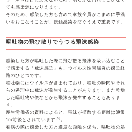
ても感染源になりえます。
そのため、感染した方も含めて家族全員がこまめに手洗
いをおこなうことが、接触感染を防ぐうえで重要です。
嘔吐物の飛び散りでうつる飛沫感染
感染した方が嘔吐した際に飛び散る飛沫を吸い込むこと
で感染する「飛沫感染」も、ウイルス性胃腸炎の感染経
路のひとつです。
嘔吐物にはウイルスが含まれており、嘔吐の瞬間やそれ
らの処理中に飛沫が発生することがあります。また乾燥
した嘔吐物や便などから飛沫が発生することもありま
す。
厚生労働省の資料によると、飛沫が拡散する距離は通常
[5]
1m前後とされています
。
看病の際は感染した方と適度な距離を保ち、嘔吐物の処