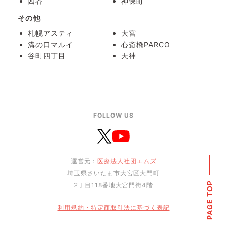
四谷
神保町
その他
札幌アスティ
大宮
溝の口マルイ
心斎橋PARCO
谷町四丁目
天神
FOLLOW US
運営元：
医療法人社団エムズ
埼玉県さいたま市大宮区大門町
PAGE TOP
2丁目118番地大宮門街4階
利用規約・特定商取引法に基づく表記