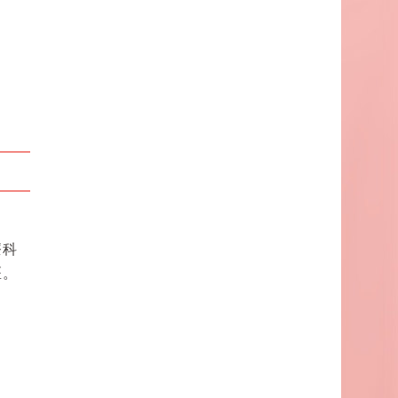
療科
医。