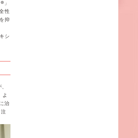
®」
全性
を抑
キシ
が、
、よ
に治
、注