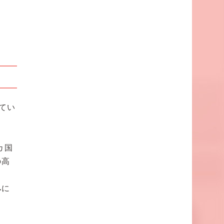
てい
カ国
の高
ク
み
に