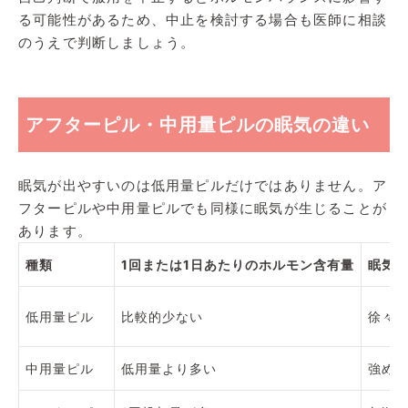
る可能性があるため、中止を検討する場合も医師に相談
のうえで判断しましょう。
アフターピル・中用量ピルの眠気の違い
眠気が出やすいのは低用量ピルだけではありません。ア
フターピルや中用量ピルでも同様に眠気が生じることが
あります。
種類
1回または1日あたりのホルモン含有量
眠気
低用量ピル
比較的少ない
徐々
中用量ピル
低用量より多い
強め