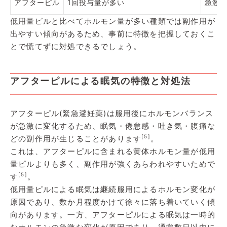
アフターピル
1回投与量が多い
急激
低用量ピルと比べてホルモン量が多い種類では副作用が
出やすい傾向があるため、事前に特徴を把握しておくこ
とで慌てずに対処できるでしょう。
アフターピルによる眠気の特徴と対処法
アフターピル(緊急避妊薬)は服用後にホルモンバランス
が急激に変化するため、眠気・倦怠感・吐き気・腹痛な
[5]
どの副作用が生じることがあります
。
これは、アフターピルに含まれる黄体ホルモン量が低用
量ピルよりも多く、副作用が強くあらわれやすいためで
[5]
す
。
低用量ピルによる眠気は継続服用によるホルモン変化が
原因であり、数か月程度かけて徐々に落ち着いていく傾
向があります。一方、アフターピルによる眠気は一時的