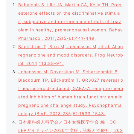
Babalonis S, Lile JA, Martin CA, Kelly TH. Prog
esterone effects on the discriminative stimulu
s, subjective and performance effects of triaz
olam in healthy, premenopausal women. Behav
Pharmacol. 2011;22(5-6):441-449.
Bäckström T, Bixo M, Johansson M, et al. Allop
regnanolone and mood disorders. Prog Neurob
iol. 2014;113:88-94.
Johansson M, Doverskog M, Scharschmidt B,
Blackburn TP, Bäckström T. GR3027 reversal o
f neurosteroid-induced, GABA-A receptor-medi
ated inhibition of human brain function: an allo
pregnanolone challenge study. Psychopharma
cology (Berl). 2018;235(5):1533-1543.
日本産科婦人科学会／日本女性医学学会 編．OC・
LEPガイドライン2020年度版．診断と治療社；202