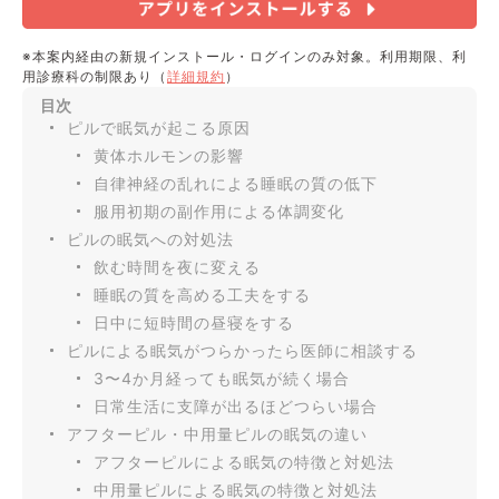
※本案内経由の新規インストール・ログインのみ対象。利用期限、利
用診療科の制限あり（
詳細規約
）
目次
ピルで眠気が起こる原因
黄体ホルモンの影響
自律神経の乱れによる睡眠の質の低下
服用初期の副作用による体調変化
ピルの眠気への対処法
飲む時間を夜に変える
睡眠の質を高める工夫をする
日中に短時間の昼寝をする
ピルによる眠気がつらかったら医師に相談する
3〜4か月経っても眠気が続く場合
日常生活に支障が出るほどつらい場合
アフターピル・中用量ピルの眠気の違い
アフターピルによる眠気の特徴と対処法
中用量ピルによる眠気の特徴と対処法