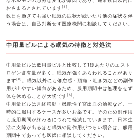
なホルモンの急激な変化が原因であり、通常数日以内に
[5]
おさまるとされています
。
数日を過ぎても強い眠気の症状が続いたり他の症状を伴
う場合は、自己判断せず医療機関に相談してください。
中用量ピルによる眠気の特徴と対処法
中用量ピルは低用量ピルと比較して1錠あたりのエスト
ロゲン含有量が多く、眠気が強くあらわれることがあり
[6]
ます
。眠気以外にも倦怠感・頭痛・吐き気などの副作
用が出やすい傾向があるため、服用期間中は無理をせず
[6]
体を休めることが大切です
。
中用量ピルは月経移動・機能性子宮出血の治療など、一
時的に服用するケースが多いお薬です。そのため副作用
も服用期間が終わるにつれて軽減していきます。日常生
活に支障が出るほど眠気や副作用がつらい場合は、服用
期間中であっても医師に相談してください。