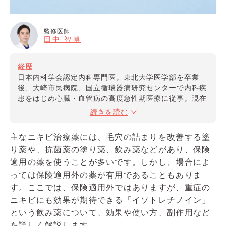
監修医師
田中 智博
経歴
日本内科学会認定内科専門医。東北大学医学部を卒業
後、大崎市民病院、国立循環器病研究センターで内科疾
患をはじめ心臓・血管病の高度急性期医療に従事。現在
は幅広い内科的知識を活かし、質の高いプライマリーケ
続きを読む
アの実践や医療情報の提供を行っている。
主なニキビ治療薬には、毛穴の詰まりを改善する塗
資格
り薬や、抗菌薬の塗り薬、飲み薬などがあり、保険
日本内科学会認定 内科専門医
適用の薬を使うことが多いです。しかし、場合によ
っては保険適用外の薬が有用であることもありま
所属学会
日本内科学会
す。ここでは、保険適用外ではありますが、重症の
日本循環器内科学会
ニキビにも効果が期待できる「イソトレチノイン」
という飲み薬について、効果や使い方、副作用など
を詳しく解説します。