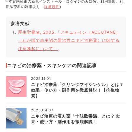
※本案内経由の新規インストール・ログインのみ対象。利用期限、利
用診療科の制限あり（
詳細規約
）
参考文献
厚生労働省, 2005,「アキュテイン（ACCUTANE）
（わが国で未承認の難治性ニキビ治療薬）に関する
注意喚起について」,
ニキビの治療薬・スキンケアの関連記事
2022.11.01
ニキビ治療薬「クリンダマイシンゲル」とは？
効果・使い方・副作用を徹底解説！【抗生物
質】
2023.04.07
ニキビ治療の漢方薬「十味敗毒湯」とは？ 効
果・使い方・副作用を徹底解説！