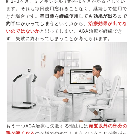
約2-3ヶ月、ミノキシジルで約4-6ヶ月かかるとしてい
ます。それも毎日使用忘れることなく、継続して使用で
きた場合です。
毎日薬を継続使用しても効果が出るまで
約半年かかってしまう
という点から、
治療効果が出てな
いのではないか
と思ってしまい、AGA治療が継続でき
ず、失敗に終わってしまうことが考えられます。
もう一つAGA治療に失敗する理由には
頭髪以外の部分の
毛が濃くなる
のが嫌でやめてしまうということが挙がっ