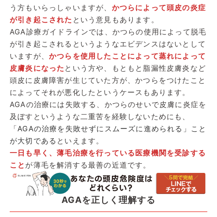
う方もいらっしゃいますが、
かつらによって頭皮の炎症
が引き起こされた
という意見もあります。
AGA診療ガイドラインでは、かつらの使用によって脱毛
が引き起こされるというようなエビデンスはないとして
いますが、
かつらを使用したことによって蒸れによって
皮膚炎になった
という方や、もともと脂漏性皮膚炎など
頭皮に皮膚障害が生じていた方が、かつらをつけたこと
によってそれが悪化したというケースもあります。
AGAの治療には失敗する、かつらのせいで皮膚に炎症を
及ぼすというような二重苦を経験しないためにも、
「
AGAの治療を失敗せずにスムーズに進められる」こと
が大切である
といえます。
一日も早く、薄毛治療を行っている医療機関を受診する
こと
が薄毛を解消する最善の近道です。
AGAを正しく理解する